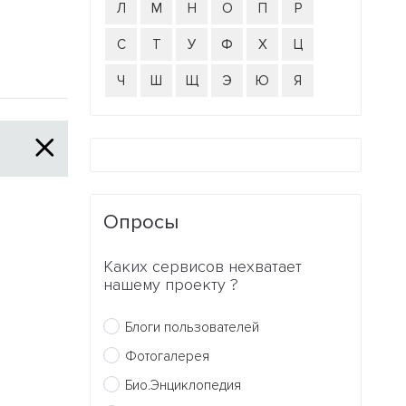
Л
М
Н
О
П
Р
С
Т
У
Ф
Х
Ц
Ч
Ш
Щ
Э
Ю
Я
Опросы
Каких сервисов нехватает
нашему проекту ?
Блоги пользователей
Фотогалерея
Био.Энциклопедия