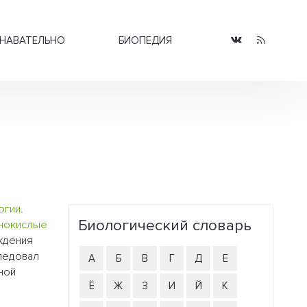
НАВАТЕЛЬНО
БИОПЕДИЯ
огии
.
Биологический словарь
нокислые
ждения
ледовал
А
Б
В
Г
Д
Е
ной
Ё
Ж
З
И
Й
К