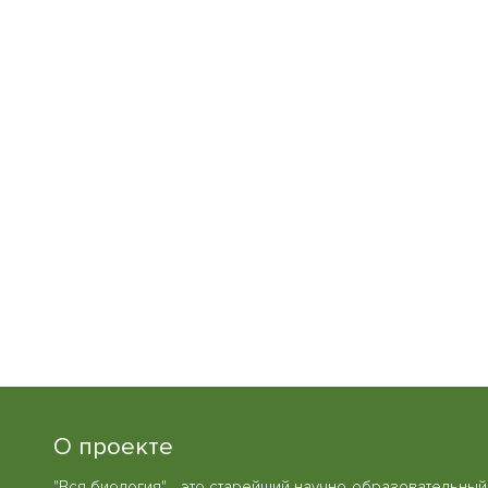
О проекте
"Вся биология" - это старейший научно-образовательный