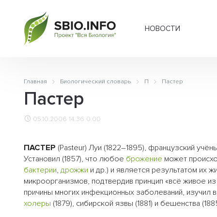
НОВОСТИ
Главная
Биологический словарь
П
Пастер
Пастер
05.10.2006 14:36
0.00
ПАСТЕР
(Pasteur) Луи (1822–1895), французский уч
Установил (1857), что любое
брожение
может происхо
бактерии
,
дрожжи
и др.) и является результатом их 
микроорганизмов, подтвердив принцип «всё живое из ж
причины многих инфекционных заболеваний, изучил 
холеры
(1879), сибирской язвы (1881) и бешенства (1885