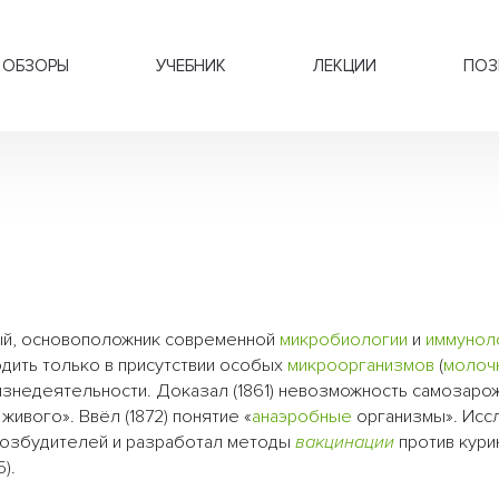
ОБЗОРЫ
УЧЕБНИК
ЛЕКЦИИ
ПОЗ
ёный, основоположник современной
микробиологии
и
иммунол
дить только в присутствии особых
микроорганизмов
(
молоч
жизнедеятельности. Доказал (1861) невозможность самозаро
ивого». Ввёл (1872) понятие «
анаэробные
организмы». Исс
возбудителей и разработал методы
вакцинации
против кури
).