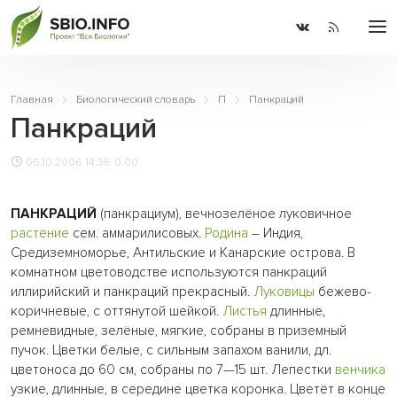
Главная
Биологический словарь
П
Панкраций
Панкраций
05.10.2006 14:36
0.00
ПАНКРАЦИЙ
(панкрациум), вечнозелёное луковичное
растение
сем. аммарилисовых.
Родина
– Индия,
Средиземноморье, Антильские и Канарские острова. В
комнатном цветоводстве используются панкраций
иллирийский и панкраций прекрасный.
Луковицы
бежево-
коричневые, с оттянутой шейкой.
Листья
длинные,
ремневидные, зелёные, мягкие, собраны в приземный
пучок. Цветки белые, с сильным запахом ванили, дл.
цветоноса до 60 см, собраны по 7—15 шт. Лепестки
венчика
узкие, длинные, в середине цветка коронка. Цветёт в конце