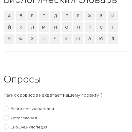
А
Б
В
Г
Д
Е
Ё
Ж
З
И
Й
К
Л
М
Н
О
П
Р
С
Т
У
Ф
Х
Ц
Ч
Ш
Щ
Э
Ю
Я
Опросы
Каких сервисов нехватает нашему проекту ?
Блоги пользователей
Фотогалерея
Био.Энциклопедия