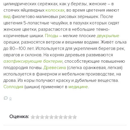
цилиндрических серёжках, как у
берёзы
, женские – в
стоячих яйцевидных
колосках
, во время цветения имеют
вид
фиолетово-малиновых рисовых зёрнышек. После
цветения 5-лопастные чешуйки, в пазухах которых сидят
женские цветки, разрастаются в небольшие тёмно-
коричневые шишки.
Плоды
– мелкие плоские
двукрылые
орешки, разносятся ветром и вешними водами. Живёт ольха
до 80—100 лет. Используется для укрепления берегов рек,
оврагов и склонов. На корнях деревьев развиваются
азотфиксирующие бактерии
, способствующие повышению
плодородия почвы.
Древесина
(слегка оранжевая, лёгкая)
используется в фанерном и мебельном производстве, на
дрова. Из коры получают краску и дубильные вещества.
Соплодия
(шишки) применяют в
медицине
.
0
Оценка: