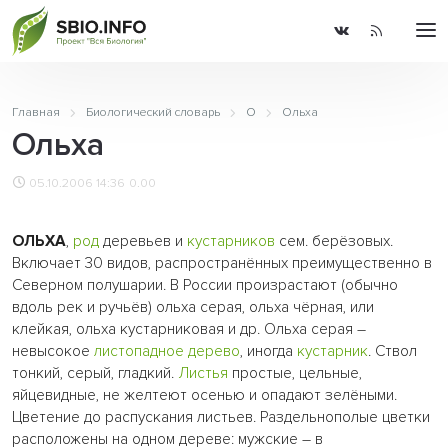
Главная
Биологический словарь
О
Ольха
Ольха
05.10.2006 14:36
0.00
ОЛЬХА
,
род
деревьев и
кустарников
сем. берёзовых.
Включает 30 видов, распространённых преимущественно в
Северном полушарии. В России произрастают (обычно
вдоль рек и ручьёв) ольха серая, ольха чёрная, или
клейкая, ольха кустарниковая и др. Ольха серая –
невысокое
листопадное
дерево
, иногда
кустарник
. Ствол
тонкий, серый, гладкий.
Листья
простые, цельные,
яйцевидные, не желтеют осенью и опадают зелёными.
Цветение до распускания листьев. Раздельнополые цветки
расположены на одном дереве: мужские – в