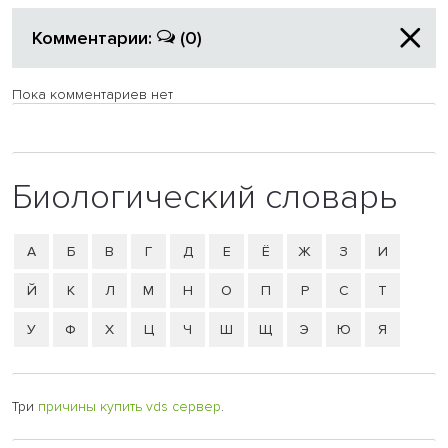
Комментарии:
(0)
Пока комментариев нет
Биологический словарь
А
Б
В
Г
Д
Е
Ё
Ж
З
И
Й
К
Л
М
Н
О
П
Р
С
Т
У
Ф
Х
Ц
Ч
Ш
Щ
Э
Ю
Я
Три
причины купить vds сервер
.