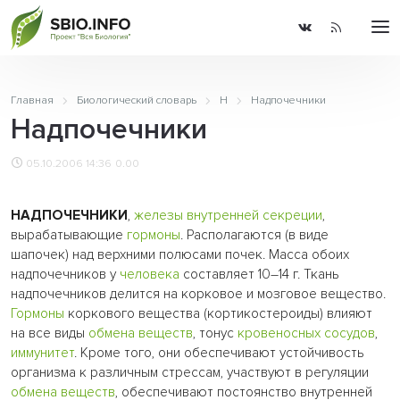
Главная
Биологический словарь
Н
Надпочечники
Надпочечники
05.10.2006 14:36
0.00
НАДПОЧЕЧНИКИ
,
железы внутренней секреции
,
вырабатывающие
гормоны
. Располагаются (в виде
шапочек) над верхними полюсами почек. Масса обоих
надпочечников у
человека
составляет 10–14 г. Ткань
надпочечников делится на корковое и мозговое вещество.
Гормоны
коркового вещества (кортикостероиды) влияют
на все виды
обмена веществ
, тонус
кровеносных сосудов
,
иммунитет
. Кроме того, они обеспечивают устойчивость
организма к различным стрессам, участвуют в регуляции
обмена веществ
, обеспечивают постоянство внутренней