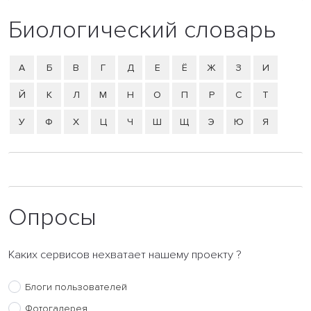
Биологический словарь
А
Б
В
Г
Д
Е
Ё
Ж
З
И
Й
К
Л
М
Н
О
П
Р
С
Т
У
Ф
Х
Ц
Ч
Ш
Щ
Э
Ю
Я
Опросы
Каких сервисов нехватает нашему проекту ?
Блоги пользователей
Фотогалерея