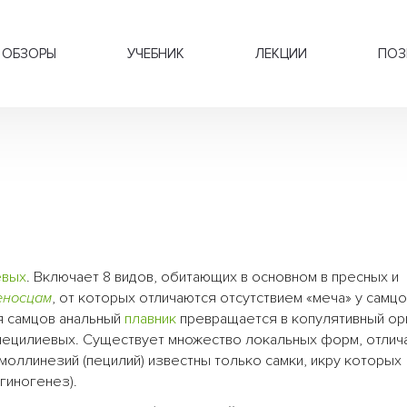
ОБЗОРЫ
УЧЕБНИК
ЛЕКЦИИ
ПОЗ
евых
. Включает 8 видов, обитающих в основном в пресных и
еносцам
, от которых отличаются отсутствием «меча» у самцо
я самцов анальный
плавник
превращается в копулятивный ор
. пецилиевых. Существует множество локальных форм, отли
оллинезий (пецилий) известны только самки, икру которых
гиногенез).