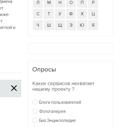
одмена
Л
М
Н
О
П
Р
ют
С
Т
У
Ф
Х
Ц
акже
ёт
Ч
Ш
Щ
Э
Ю
Я
иглой и
Опросы
Каких сервисов нехватает
нашему проекту ?
Блоги пользователей
Фотогалерея
Био.Энциклопедия