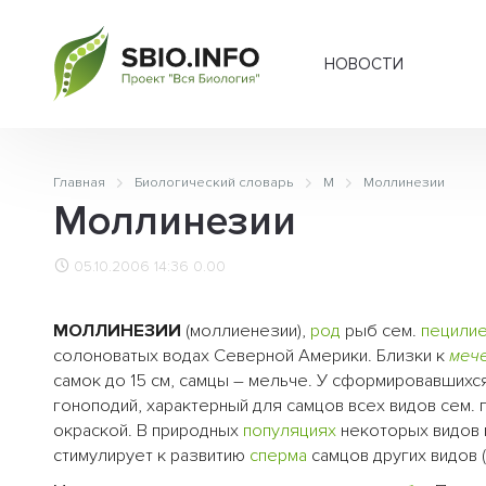
НОВОСТИ
Главная
Биологический словарь
М
Моллинезии
Моллинезии
05.10.2006 14:36
0.00
МОЛЛИНЕЗИИ
(моллиенезии),
род
рыб сем.
пецили
солоноватых водах Северной Америки. Близки к
меч
самок до 15 см, самцы – мельче. У сформировавшихс
гоноподий, характерный для самцов всех видов сем
окраской. В природных
популяциях
некоторых видов м
стимулирует к развитию
сперма
самцов других видов (