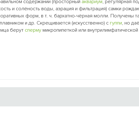
правильном содержании (просторный
аквариум
, регулярная п
сть и солёность воды, аэрация и фильтрация) самки рожда
ративных форм, в т. ч. бархатно-чёрная молли. Получены т
плавником и др. Скрещивается (искусственно) с
гуппи
, но да
амца берут
сперму
микропипеткой или внутрилимфатической 