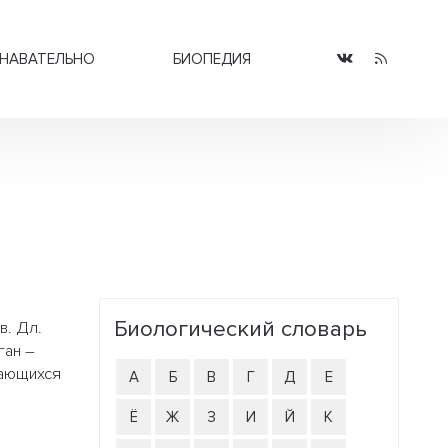
НАВАТЕЛЬНО
БИОПЕДИЯ
Биологический словарь
в. Дл.
ган –
чающихся
А
Б
В
Г
Д
Е
Ё
Ж
З
И
Й
К