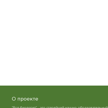
О проекте
"Вся биология" - это старейший научно-образовательный