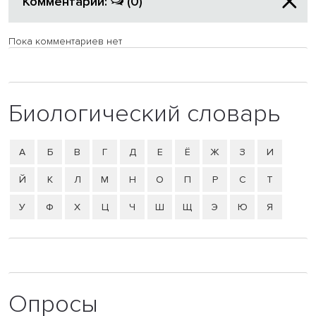
Комментарии:
(0)
Пока комментариев нет
Биологический словарь
А
Б
В
Г
Д
Е
Ё
Ж
З
И
Й
К
Л
М
Н
О
П
Р
С
Т
У
Ф
Х
Ц
Ч
Ш
Щ
Э
Ю
Я
Опросы