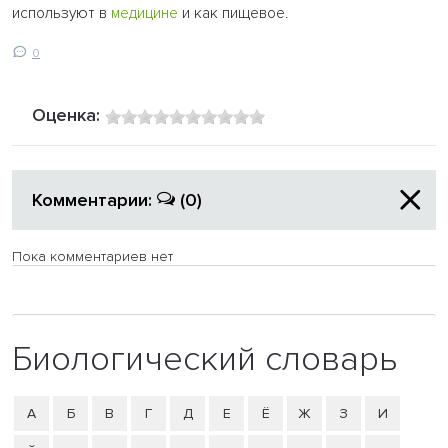
используют в
медицине
и как пищевое.
0
Оценка:
Комментарии:
(0)
Пока комментариев нет
Биологический словарь
А
Б
В
Г
Д
Е
Ё
Ж
З
И