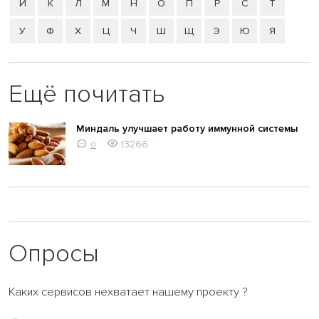
Й
К
Л
М
Н
О
П
Р
С
Т
У
Ф
Х
Ц
Ч
Ш
Щ
Э
Ю
Я
Ещё почитать
Миндаль улучшает работу иммунной системы
13266
0
Опросы
Каких сервисов нехватает нашему проекту ?