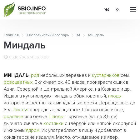
Главная
Биологический словарь
М
Миндаль
Миндаль
05.10.2006 14:36
0.00
МИНДАЛЬ
,
род
небольших деревьев и
кустарников
сем.
розоцветных
. Включает ок. 40 видов, произрастающих в
Азии, Северной и Центральной Америке, на Кавказе и др.
Издавна культивируют миндаль обыкновенный,
плоды
которого известны как миндальные орехи. Деревце выс. до
8 м.
Листья
очередные, ланцетные. Цветки одиночные,
розовые
или белые.
Плоды
– крупные (дл. до 3,5 см)
дырчато-ямчатые
костянки
с твёрдой или мягкой скорлупой
и жирным
ядром
. Их употребляют в пищу и добавляют в
кондитерские изделия. Масло, отжимаемое из ядер,