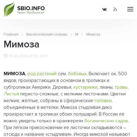
Главная
Биологический словарь
М
Мимоза
Мимоза
05.10.2006 14:36
0.00
МИМОЗА
,
род
растений
сем.
бобовых
. Включает ок. 500
видов, произрастающих в основном в тропиках и
субтропиках Америки. Деревья,
кустарники
, лианы,
травы
.
Листья
перисто-сложные, с мелкими листочками. Цветки
мелкие, жёлтые, собраны в сферические
головки
,
объединённые в метёлки. Мимоза стыдливая дико
произрастает в тропиках обоих полушарий. В России её
можно увидеть только в оранжереях
ботанических садов
.
При лёгком прикосновении её листочки складываются –
отсюда и название «стыдливая». Иногда мимозой называют