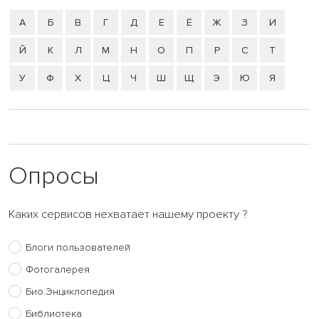
А
Б
В
Г
Д
Е
Ё
Ж
З
И
Й
К
Л
М
Н
О
П
Р
С
Т
У
Ф
Х
Ц
Ч
Ш
Щ
Э
Ю
Я
Опросы
Каких сервисов нехватает нашему проекту ?
Блоги пользователей
Фотогалерея
Био.Энциклопедия
Библиотека