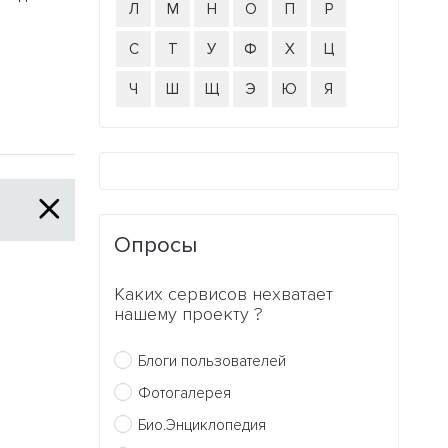
Л
М
Н
О
П
Р
С
Т
У
Ф
Х
Ц
Ч
Ш
Щ
Э
Ю
Я
Опросы
Каких сервисов нехватает
нашему проекту ?
Блоги пользователей
Фотогалерея
Био.Энциклопедия