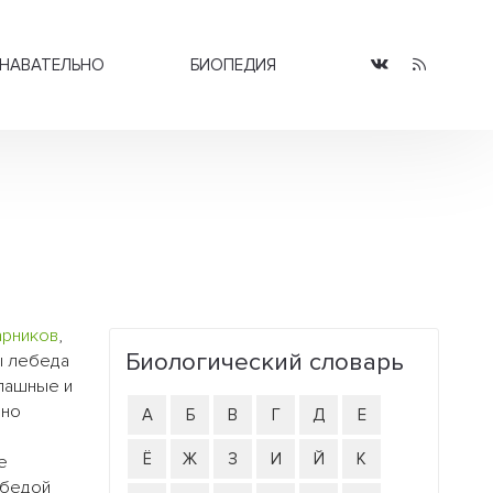
НАВАТЕЛЬНО
БИОПЕДИЯ
арников
,
Биологический словарь
ы лебеда
опашные и
дно
А
Б
В
Г
Д
Е
Ё
Ж
З
И
Й
К
е
ебедой