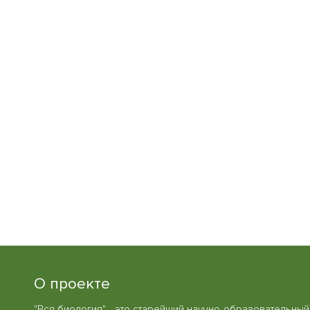
О проекте
"Вся биология" - это старейший научно-образовательный