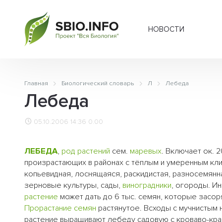
НОВОСТИ
Главная
Биологический словарь
Л
Лебеда
Лебеда
05.10.2006 14:36
0.00
ЛЕБЕДА
,
род
растений
сем.
маревых
. Включает ок. 
произрастающих в районах с тёплым и умеренным кл
копьевидная, лоснящаяся, раскидистая, разносемянн
зерновые культуры, сады,
виноградники
, огороды. И
растение
может дать до 6 тыс. семян, которые засор
Прорастание семян
растянутое. Всходы с мучнистым 
растение выращивают лебеду садовую с кроваво-кра