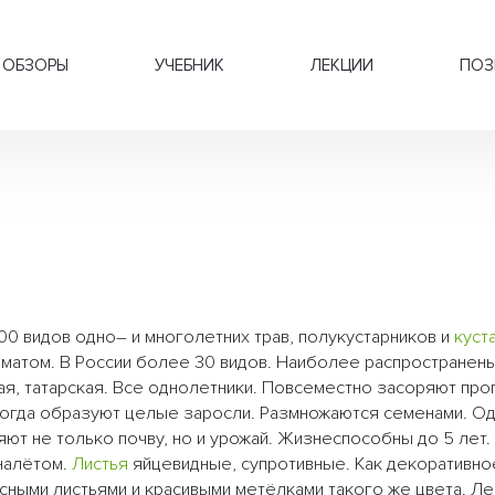
ОБЗОРЫ
УЧЕБНИК
ЛЕКЦИИ
ПОЗ
200 видов одно– и многолетних трав, полукустарников и
куст
иматом. В России более 30 видов. Наиболее распространен
ая, татарская. Все однолетники. Повсеместно засоряют пр
ногда образуют целые заросли. Размножаются семенами. О
яют не только почву, но и урожай. Жизнеспособны до 5 лет.
налётом.
Листья
яйцевидные, супротивные. Как декоративно
сными листьями и красивыми метёлками такого же цвета. Л