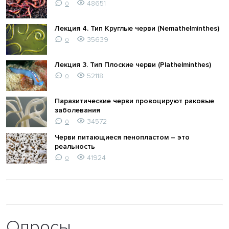
48651
0
Лекция 4. Тип Круглые черви (Nemathelminthes)
35639
0
Лекция 3. Тип Плоские черви (Plathelminthes)
52118
0
Паразитические черви провоцируют раковые
заболевания
34572
0
Черви питающиеся пенопластом – это
реальность
41924
0
Опросы