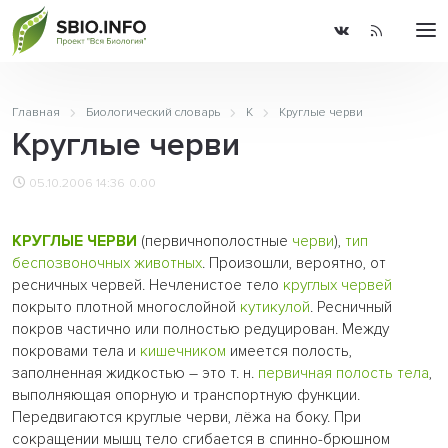
Главная
Биологический словарь
К
Круглые черви
Круглые черви
05.10.2006 14:36
0.00
КРУГЛЫЕ ЧЕРВИ
(первичнополостные
черви
),
тип
беспозвоночных
животных
. Произошли, вероятно, от
ресничных червей. Нечленистое тело
круглых червей
покрыто плотной многослойной
кутикулой
. Ресничный
покров частично или полностью редуцирован. Между
покровами тела и
кишечником
имеется полость,
заполненная жидкостью – это т. н.
первичная полость тела
,
выполняющая опорную и транспортную функции.
Передвигаются круглые черви, лёжа на боку. При
сокращении мышц тело сгибается в спинно-брюшном