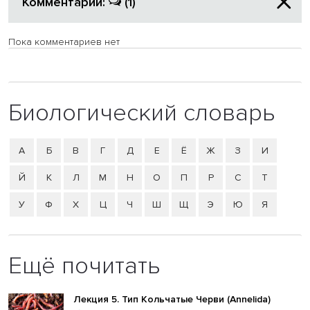
Комментарии:
(1)
Пока комментариев нет
Биологический словарь
А
Б
В
Г
Д
Е
Ё
Ж
З
И
Й
К
Л
М
Н
О
П
Р
С
Т
У
Ф
Х
Ц
Ч
Ш
Щ
Э
Ю
Я
Ещё почитать
Лекция 5. Тип Кольчатые Черви (Annelida)