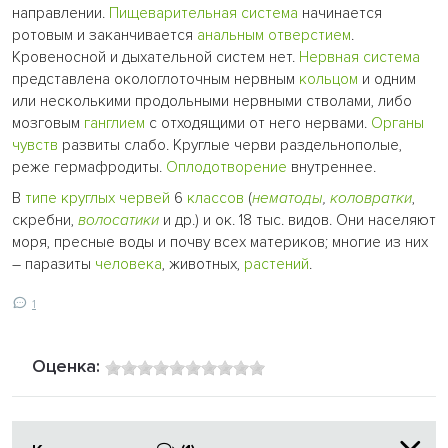
направлении.
Пищеварительная система
начинается
ротовым и заканчивается
анальным отверстием
.
Кровеносной и дыхательной систем нет.
Нервная система
представлена окологлоточным нервным
кольцом
и одним
или несколькими продольными нервными стволами, либо
мозговым
ганглием
с отходящими от него нервами.
Органы
чувств
развиты слабо. Круглые черви раздельнополые,
реже гермафродиты.
Оплодотворение
внутреннее.
В
типе круглых червей
6
классов
(
нематоды
,
коловратки
,
скребни,
волосатики
и др.) и ок. 18 тыс. видов. Они населяют
моря, пресные воды и почву всех материков; многие из них
– паразиты
человека
, животных,
растений
.
1
Оценка: