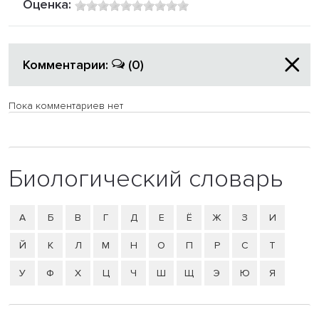
Оценка:
Комментарии:
(0)
Пока комментариев нет
Биологический словарь
А
Б
В
Г
Д
Е
Ё
Ж
З
И
Й
К
Л
М
Н
О
П
Р
С
Т
У
Ф
Х
Ц
Ч
Ш
Щ
Э
Ю
Я