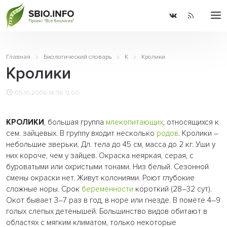
Главная
Биологический словарь
К
Кролики
Кролики
05.10.2006 14:36
0.00
КРОЛИКИ
, большая группа
млекопитающих
, относящихся к
сем. зайцевых. В группу входит несколько
родов
. Кролики –
небольшие зверьки. Дл. тела до 45 см, масса до 2 кг. Уши у
них короче, чем у зайцев. Окраска неяркая, серая, с
буроватыми или охристыми тонами. Низ белый. Сезонной
смены окраски нет. Живут колониями. Роют глубокие
сложные норы. Срок
беременности
короткий (28–32 сут).
Окот бывает 3–7 раз в год, в норе или гнезде. В помёте 4–9
голых слепых детёнышей. Большинство видов обитают в
областях с мягким климатом, только некоторые