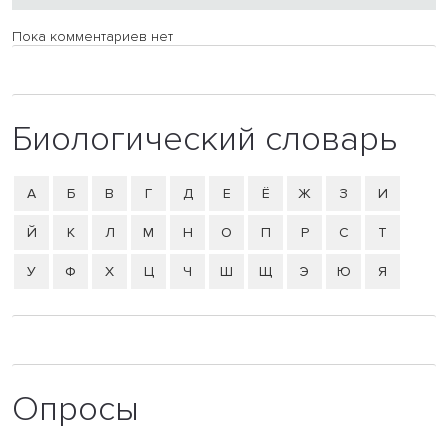
Пока комментариев нет
Биологический словарь
А
Б
В
Г
Д
Е
Ё
Ж
З
И
Й
К
Л
М
Н
О
П
Р
С
Т
У
Ф
Х
Ц
Ч
Ш
Щ
Э
Ю
Я
Опросы