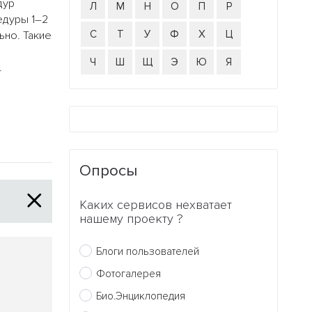
дур
Л
М
Н
О
П
Р
едуры 1–2
С
Т
У
Ф
Х
Ц
ьно. Такие
Ч
Ш
Щ
Э
Ю
Я
.
Опросы
Каких сервисов нехватает
нашему проекту ?
Блоги пользователей
Фотогалерея
Био.Энциклопедия