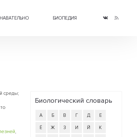
НАВАТЕЛЬНО
БИОПЕДИЯ
й среды;
Биологический словарь
это
А
Б
В
Г
Д
Е
Ё
Ж
З
И
Й
К
лезней
,