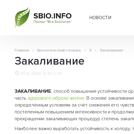
НОВОСТИ
Главная
Биологический словарь
З
Закаливание
Закаливание
05.10.2006 14:36
0.00
ЗАКАЛИВАНИЕ
, способ повышения устойчивости о
часть
здорового образа жизни
. В основе закаливан
определённым условиям за счёт снижения его чувств
постепенным повышением интенсивности и продолжит
прекращении закаливающих процедур степень закалё
Наиболее важно выработать устойчивость к холоду, 