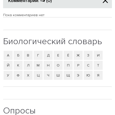
Комментарии:
(0)
Пока комментариев нет
Биологический словарь
А
Б
В
Г
Д
Е
Ё
Ж
З
И
Й
К
Л
М
Н
О
П
Р
С
Т
У
Ф
Х
Ц
Ч
Ш
Щ
Э
Ю
Я
Опросы