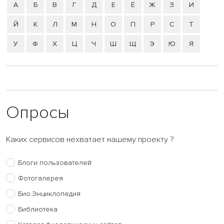
А
Б
В
Г
Д
Е
Ё
Ж
З
И
Й
К
Л
М
Н
О
П
Р
С
Т
У
Ф
Х
Ц
Ч
Ш
Щ
Э
Ю
Я
Опросы
Каких сервисов нехватает нашему проекту ?
Блоги пользователей
Фотогалерея
Био.Энциклопедия
Библиотека