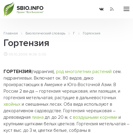
Главная
Биологический словарь
Г
Гортензия
Гортензия
05.10.2006 14:36
0.00
ГОРТЕНЗИЯ
(гидрангия),
род
многолетних растений
сем.
гидрангиевых. Включает ок. 80 видов, дико
произрастающих в Америке и Юго-Восточной Азии. В
России 2 ви-да – гортензия черешковая, или лазящая, и
гортензия метельчатая, растущие в дальневосточных
хвойных
и смешанных лесах. Оба вида используют в
декоративном садоводстве. Гортензия черешковая –
древовидная
лиана
дл. до 20 м, с
воздушными корнями
и
крупными щитками белых цветков. Гортензия метельчатая –
куст выс. до 3 м, цветки белые, собраны в