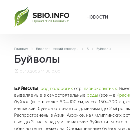
НОВОСТИ
Главная
Биологический словарь
Б
Буйволы
Буйволы
05.10.2006 14:36
0.00
БУЙВОЛЫ
,
род
полорогих
отр.
парнокопытных
. Вме
выделяемые в самостоятельные
роды
(все – в
Красн
буйвол (выс. в холке 60—100 см, масса 150–300 кг), с
индийский, буйвол отличается длинными (до 2 м) рогам
Распространены в Азии, Африке, на Филиппинских остр
выс. до 3 тыс. м над у.м.; азиатские буйволы тяготею
обычно один, реже два. Одомашненные буйволы испо