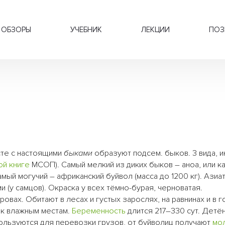
ОБЗОРЫ
УЧЕБНИК
ЛЕКЦИИ
ПОЗ
сте с настоящими
быками
образуют подсем. быков. 3 вида, и
ой книге
МСОП). Самый мелкий из диких быков – аноа, или к
амый могучий – африканский буйвол (масса до 1200 кг). Азиат
и (у самцов). Окраска у всех тёмно-бурая, черноватая.
овах. Обитают в лесах и густых зарослях, на равнинах и в г
т к влажным местам.
Беременность
длится 217–330 сут. Дет
льзуются для перевозки грузов, от буйволиц получают
мо