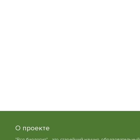
О проекте
"Вся биология" - это старейший научно-образовательный