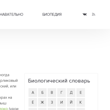
НАВАТЕЛЬНО
БИОПЕДИЯ
ногда
Биологический словарь
арликовый
ский, или
А
Б
В
Г
Д
Е
орах на
Ё
Ж
З
И
Й
К
ёныш
локо
(удои