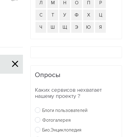
Л
М
Н
О
П
Р
С
Т
У
Ф
Х
Ц
Ч
Ш
Щ
Э
Ю
Я
Опросы
Каких сервисов нехватает
нашему проекту ?
Блоги пользователей
Фотогалерея
Био.Энциклопедия