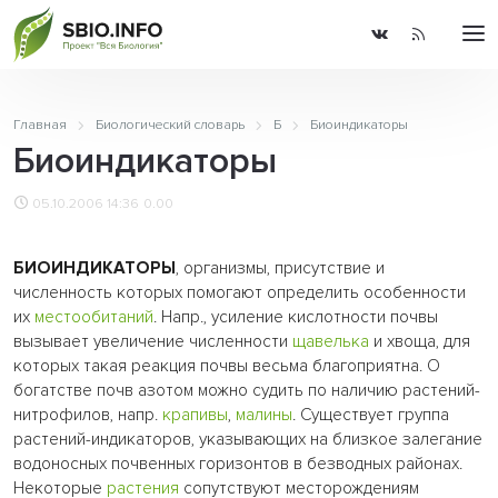
Главная
Биологический словарь
Б
Биоиндикаторы
Биоиндикаторы
05.10.2006 14:36
0.00
БИОИНДИКАТОРЫ
, организмы, присутствие и
численность которых помогают определить особенности
их
местообитаний
. Напр., усиление кислотности почвы
вызывает увеличение численности
щавелька
и хвоща, для
которых такая реакция почвы весьма благоприятна. О
богатстве почв азотом можно судить по наличию растений-
нитрофилов, напр.
крапивы
,
малины
. Существует группа
растений-индикаторов, указывающих на близкое залегание
водоносных почвенных горизонтов в безводных районах.
Некоторые
растения
сопутствуют месторождениям