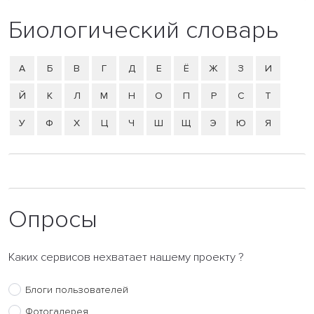
Биологический словарь
А
Б
В
Г
Д
Е
Ё
Ж
З
И
Й
К
Л
М
Н
О
П
Р
С
Т
У
Ф
Х
Ц
Ч
Ш
Щ
Э
Ю
Я
Опросы
Каких сервисов нехватает нашему проекту ?
Блоги пользователей
Фотогалерея