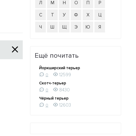
Л
М
Н
О
П
Р
С
Т
У
Ф
Х
Ц
Ч
Ш
Щ
Э
Ю
Я
Ещё почитать
Йоркширский терьер
12599
0
Скотч-терьер
8430
0
Чёрный терьер
12603
0