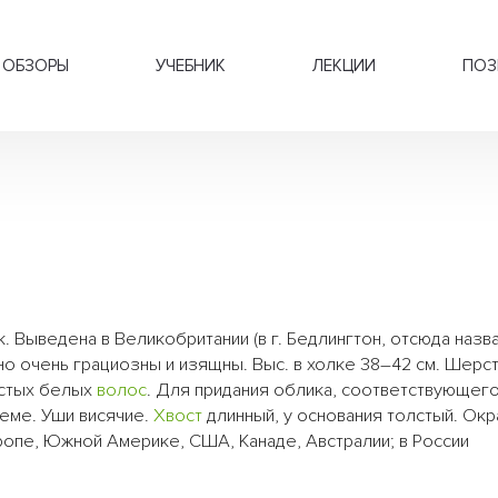
ОБЗОРЫ
УЧЕБНИК
ЛЕКЦИИ
ПОЗ
р
. Выведена в Великобритании (в г. Бедлингтон, отсюда назва
но очень грациозны и изящны. Выс. в холке 38–42 см. Шерст
истых белых
волос
. Для придания облика, соответствующег
хеме. Уши висячие.
Хвост
длинный, у основания толстый. Окр
ропе, Южной Америке, США, Канаде, Австралии; в России