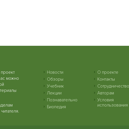
 проект
Новости
О проекте
нас можно
Обзоры
Контакты
ой
Учебник
Сотрудничеств
атериалы
Лекции
Авторам
Познавательно
Условия
зделам
использования
Биопедия
читателя.