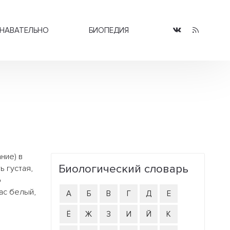
НАВАТЕЛЬНО
БИОПЕДИЯ
ние) в
Биологический словарь
ь густая,
о
ас белый,
А
Б
В
Г
Д
Е
Ё
Ж
З
И
Й
К