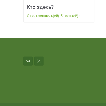
Кто здесь?
0 пользователь(ей), 5 гость(ей)
:
о