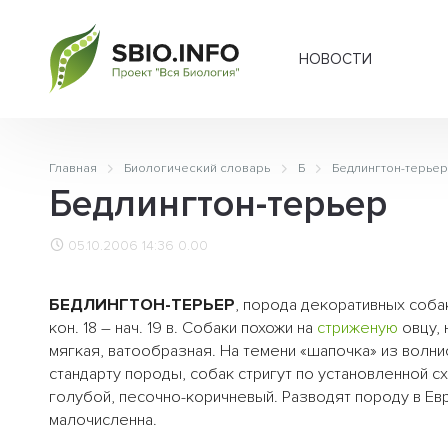
НОВОСТИ
Главная
Биологический словарь
Б
Бедлингтон-терье
Бедлингтон-терьер
05.10.2006 14:36
0.00
БЕДЛИНГТОН-ТЕРЬЕР
, порода декоративных собак
кон. 18 – нач. 19 в. Собаки похожи на
стриженую
овцу, 
мягкая, ватообразная. На темени «шапочка» из волн
стандарту породы, собак стригут по установленной с
голубой, песочно-коричневый. Разводят породу в Ев
малочисленна.