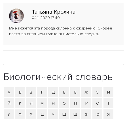
Татьяна Крохина
04.11.2020 17:40
Мне кажется эта порода склонна к ожирению. Скорее
всего за питанием нужно внимательно следить
Биологический словарь
А
Б
В
Г
Д
Е
Ё
Ж
З
И
Й
К
Л
М
Н
О
П
Р
С
Т
У
Ф
Х
Ц
Ч
Ш
Щ
Э
Ю
Я