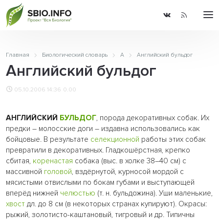
Главная
Биологический словарь
А
Английский бульдог
Английский бульдог
05.10.2006 14:36
0.00
АНГЛИЙСКИЙ
БУЛЬДОГ
, порода декоративных собак. Их
предки – молосские доги – издавна использовались как
бойцовые. В результате
селекционной
работы этих собак
превратили в декоративных. Гладкошёрстная, крепко
сбитая,
коренастая
собака (выс. в холке 38–40 см) с
массивной
головой
, вздёрнутой, курносой мордой с
мясистыми отвислыми по бокам губами и выступающей
вперёд нижней
челюстью
(т. н. бульдожина). Уши маленькие,
хвост
дл. до 8 см (в некоторых странах купируют). Окрасы:
рыжий, золотисто-каштановый, тигровый и др. Типичны