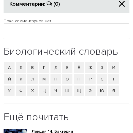
Комментарии:
(0)
Пока комментариев нет
Биологический словарь
А
Б
В
Г
Д
Е
Ё
Ж
З
И
Й
К
Л
М
Н
О
П
Р
С
Т
У
Ф
Х
Ц
Ч
Ш
Щ
Э
Ю
Я
Ещё почитать
Лекция 14. Бактерии