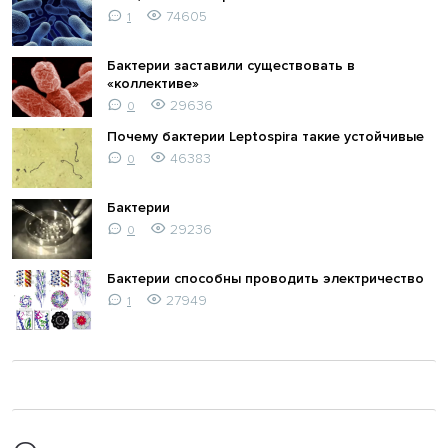
74605
1
Бактерии заставили существовать в
«коллективе»
29636
0
Почему бактерии Leptospira такие устойчивые
46383
0
Бактерии
29236
0
Бактерии способны проводить электричество
27949
1