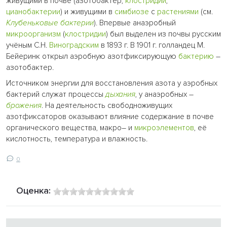
живущими в почве (азотобактер,
клостридии
,
цианобактерии
) и живущими в
симбиозе
с
растениями
(см.
Клубеньковые бактерии
). Впервые анаэробный
микроорганизм
(
клостридии
) был выделен из почвы русским
учёным С.Н.
Виноградским
в 1893 г. В 1901 г. голландец М.
Бейеринк открыл аэробную азотфиксирующую
бактерию
–
азотобактер.
Источником энергии для восстановления азота у аэробных
бактерий служат процессы
дыхания
, у анаэробных –
брожения
. На деятельность свободноживущих
азотфиксаторов оказывают влияние содержание в почве
органического вещества, макро– и
микроэлементов
, её
кислотность, температура и влажность.
0
Оценка: