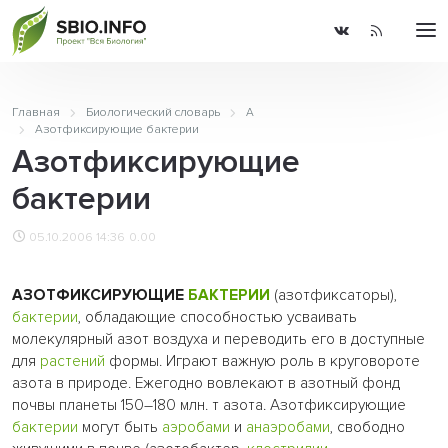
Главная
Биологический словарь
А
Азотфиксирующие бактерии
Азотфиксирующие
бактерии
05.10.2006 14:36
0.00
АЗОТФИКСИРУЮЩИЕ
БАКТЕРИИ
(азотфиксаторы),
бактерии
, обладающие способностью усваивать
молекулярный азот воздуха и переводить его в доступные
для
растений
формы. Играют важную роль в круговороте
азота в природе. Ежегодно вовлекают в азотный фонд
почвы планеты 150–180 млн. т азота. Азотфиксирующие
бактерии
могут быть
аэробами
и
анаэробами
, свободно