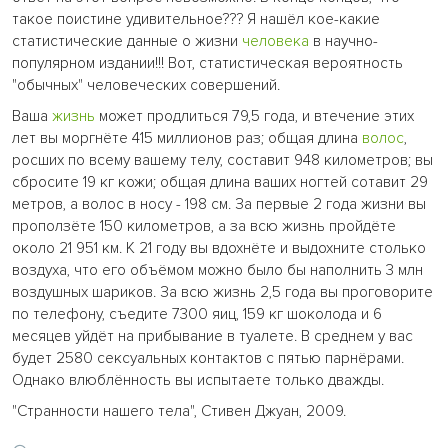
такое поистине удивительное??? Я нашёл кое-какие
статистические данные о жизни
человека
в научно-
популярном издании!!! Вот, статистическая вероятность
"обычных" человеческих совершений.
Ваша
жизнь
может продлиться 79,5 года, и втечение этих
лет вы моргнёте 415 миллионов раз; общая длина
волос
,
росших по всему вашему телу, составит 948 километров; вы
сбросите 19 кг кожи; общая длина ваших ногтей сотавит 29
метров, а волос в носу - 198 см. За первые 2 года жизни вы
проползёте 150 километров, а за всю жизнь пройдёте
около 21 951 км. К 21 году вы вдохнёте и выдохните столько
воздуха, что его объёмом можно было бы наполнить 3 млн
воздушных шариков. За всю жизнь 2,5 года вы проговорите
по телефону, съедите 7300 яиц, 159 кг шоколода и 6
месяцев уйдёт на прибывание в туалете. В среднем у вас
будет 2580 сексуальных контактов с пятью парнёрами.
Однако влюблённость вы испытаете только дважды.
"Странности нашего тела", Стивен Джуан, 2009.