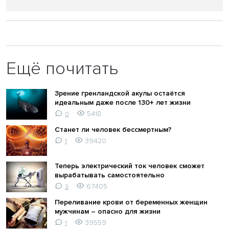
Ещё почитать
Зрение гренландской акулы остаётся
идеальным даже после 130+ лет жизни
5418
0
Станет ли человек бессмертным?
39420
1
Теперь электрический ток человек сможет
вырабатывать самостоятельно
67405
3
Переливание крови от беременных женщин
мужчинам – опасно для жизни
39559
1