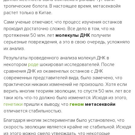
тропические болота. В настоящее время, метасеквойя
растет только в Китае.
Сами ученые отмечают, что процесс изучения останков
проходил достаточно сложно. Все дело в том, что на
протяжении 50 млн. лет
молекулы ДНК
получили
серьезные повреждения, а это в свою очередь, усложняло
их анализ.
Результаты проведенного анализа молекул ДНК в
некотором
роде
шокировал исследователей. После
сравнения ДНК из окаменелых останков с ДНК
современных представителей вида, было замечено, что
практически никаких изменений не произошло. Хотя если
верить многим теориям эволюции, то спустя 50 млн. лет все
таки хоть что-то должно было изменится. Исходя из этого,
генетики
пришли к выводу, что
геном
метасеквойи
отличается стабильностью.
Благодаря многим экспериментам было установлено, что
скорость эволюции является крайне не стабильной. Исходя
из этого можно смело утверждать, что некоторые