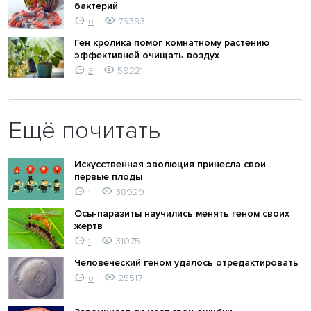
бактерий
75383
0
Ген кролика помог комнатному растению
эффективней очищать воздух
59221
3
Ещё почитать
Искусственная эволюция принесла свои
первые плоды
38929
1
Осы-паразиты научились менять геном своих
жертв
31075
1
Человеческий геном удалось отредактировать
25517
0