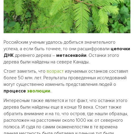
Российским ученым удалось добиться значительного
успеха, а если быть точнее, то они расшифровали
цепочки
ДНК
древнего дерева –
метасеквойи
. Останки этого
дерева были найдены на севере Канады.
Стоит заметить, что
возраст
изучаемых останков составил
более 50 млн. лет. Результаты проведенных исследований
могут существенно изменить представления людей о
процессе
эволюции
.
Интересным также является и тот факт, что останки этого
дерева были найдены еще в конце 19 века. Стоит также
обратить внимание и на то, что остров, где нашли образцы,
расположен на расстоянии около 1000 км. от северного
полюса. И судя по самим окаменелостям в те времена
данная местность была обитаема и раньше тут были