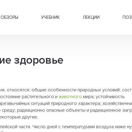
ОБЗОРЫ
УЧЕБНИК
ЛЕКЦИИ
ПОЗ
е здоровье
я, относятся: общие особенности природных условий; сос
состояние растительного и
животного
мира; устойчивость
резвычайных ситуаций природного характера; хозяйственн
 среду; радиационно опасные объекты и радиационное загр
екоторые другие.
пейской части. Число дней с температурами воздуха ниже н