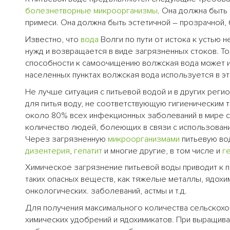
болезнетворные микроорганизмы
. Она должна быть
примеси. Она должна быть эстетичной – прозрачной, б
Известно, что
вода
Волги по пути от истока к устью 
нужд и возвращается в виде загрязненных стоков. Т
способности к самоочищению волжская вода может и
населенных пунктах волжская вода используется в э
Не лучше ситуация с питьевой водой и в других рег
для питья воду, не соответствующую гигиеническим
около 80% всех инфекционных заболеваний в мире 
количество людей, болеющих в связи с использовани
Через загрязненную
микроорганизмами
питьевую во
дизентерия
,
гепатит
и многие другие, в том числе и
г
Химическое загрязнение питьевой воды приводит к п
таких опасных веществ, как тяжелые металлы, ядохим
онкологических. заболеваний, астмы и т.д.
Для получения максимального количества сельскох
химических удобрений и ядохимикатов. При выращив