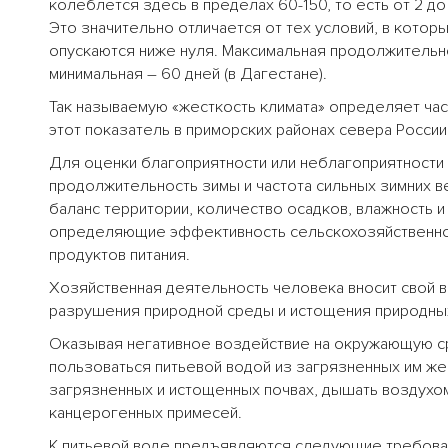
колеблется здесь в пределах 60-150, то есть от 2 д
Это значительно отличается от тех условий, в кото
опускаются ниже нуля. Максимальная продолжительнос
минимальная – 60 дней (в Дагестане).
Так называемую «жесткость климата» определяет час
этот показатель в приморских районах севера России
Для оценки благоприятности или неблагоприятности
продолжительность зимы и частота сильных зимних в
баланс территории, количество осадков, влажность 
определяющие эффективность сельскохозяйственног
продуктов питания.
Хозяйственная деятельность человека вносит свой 
разрушения природной среды и истощения природны
Оказывая негативное воздействие на окружающую с
пользоваться питьевой водой из загрязненных им же
загрязненных и истощенных почвах, дышать воздухом
канцерогенных примесей.
К питьевой воде предъявляются следующие требован