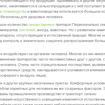
 потребляющего эту продукцию. Ядохимикаты и другие заг
ило, накапливаются в сельхозпродукции и с ней поступают 
астениеводства
и животноводства используется большое к
а безопасны для здоровья человека.
ьшое количество
лекарственных
препарат.Первоначально он
 минералов,
растений
, иногда, животных. Но с развитием хими
репараты, отсутствующие в естественной природе. Многие 
д контроль и значительно сократить распространение бол
о воздействуют на организм человека. Многие из них имею
менение препаратов, часто несовместимых друг с другом, с
человека. Очень часто отрицательные последствия, вызва
рственных средств, накладываются и усиливаются влияние
осферного воздуха, пиши).
х и других крупных населенных пунктах. Комфортные услови
еблагоприятных для человека им же созданных факторов. 
рованы промышленное производство и транспорт, сильно
зования искусственного освещения изменяется естественн
мебели часто также оказывают неблагоприятное воздействи