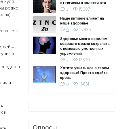
е нуля.
от гигиены в полости рта
уры редко
15687
2
овах),
Наше питание влияет на
наше здоровье
27436
0
ее высок
Здоровье мозга в зрелом
возрасте можно сохранить
телей –
с помощью умственных
атурный
упражнений
17679
2
изводства
Хотите узнать все о своем
здоровье? Просто сдайте
кровь
ния и
16831
0
на
х и
Опросы
ать