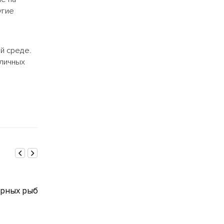
угие
й среде.
личных
16.05.2011
02.05.2011
рных рыб
Размышления о генной
ПИЩЕВАРЕН
инжнерии
1
0