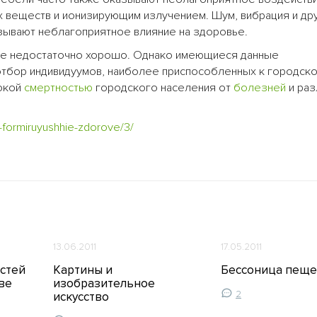
 веществ и ионизирующим излучением. Шум, вибрация и др
ывают неблагоприятное влияние на здоровье.
е недостаточно хорошо. Однако имеющиеся данные
 отбор индивидуумов, наиболее приспособленных к городско
сокой
смертностью
городского населения от
болезней
и раз
y-formiruyushhie-zdorove/3/
13.06.2011
17.05.2011
стей
Картины и
Бессоница пеще
ве
изобразительное
2
искусство