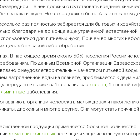
 безвредной – в ней должны отсутствовать вредные химиче
ез запаха и вкуса. Но это – должно быть. А как на самом д
несколько раз полностью забирается для бытовых и хозяйст
олько благодаря не до конца еще утраченной естественной
спользоваться для питьевых нужд. Причем во многих небо
тих целях без какой либо обработки.
ионах. В настоящее время около 50% населения России испо
 требованиям. По данным Всемирной Организации Здравоохр
связано с неудовлетворительным качеством питьевой воды
ем загрязненной воды на планете, приближается к двум ми
ду передаются такие заболевания как
холера
, брюшной тиф
ельминтные
заболевания.
опаданию в организм человека в малых дозах и накоплению
икаты, диоксины и многие другие. Они могут стать причиной
озяйственной продукции применяется большое количество
ании
домашних животных
все чаще и чаще используются ко