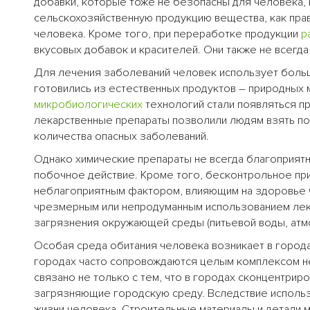
добавки, которые тоже не безопасны для человека,
сельскохозяйственную продукцию вещества, как прав
человека. Кроме того, при переработке продукции
р
вкусовых добавок и красителей. Они также не всегд
Для лечения заболеваний человек использует бол
готовились из естественных продуктов – природных
микробиологических
технологий стали появляться п
лекарственные препараты позволили людям взять по
количества опасных заболеваний.
Однако химические препараты не всегда благоприятн
побочное действие. Кроме того, бесконтрольное при
неблагоприятным фактором, влияющим на здоровье 
чрезмерным или непродуманным использованием лека
загрязнения окружающей среды (питьевой воды, атм
Особая среда обитания человека возникает в города
городах часто сопровождаются целым комплексом н
связано не только с тем, что в городах сконцентри
загрязняющие городскую среду. Вследствие исполь
жизни человека. Строительные материалы и детали 