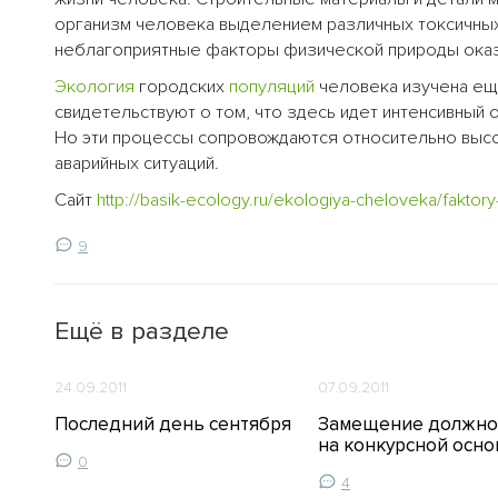
организм человека выделением различных токсичных
неблагоприятные факторы физической природы оказ
Экология
городских
популяций
человека изучена ещ
свидетельствуют о том, что здесь идет интенсивный
Но эти процессы сопровождаются относительно вы
аварийных ситуаций.
Сайт
http://basik-ecology.ru/ekologiya-cheloveka/faktor
9
Ещё в разделе
24.09.2011
07.09.2011
Последний день сентября
Замещение должно
на конкурсной осно
0
4