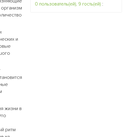
рязняющие
0 пользователь(ей), 9 гость(ей)
:
в организм
оличество
и
ческих и
новые
ьшого
т
тановится
нные
м
я жизни в
Это
ый ритм
е на