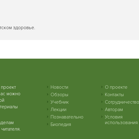
етском здоровье.
 проект
Новости
О проекте
нас можно
Обзоры
Контакты
ой
Учебник
Сотрудничеств
атериалы
Лекции
Авторам
Познавательно
Условия
зделам
использования
Биопедия
читателя.