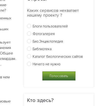
ские
Каких сервисов нехватает
еле?
нашему проекту ?
венных
Блоги пользователей
льших
Фотогалерея
Био.Энциклопедия
льзует
анения
Библиотека
. Общее
Каталог биологических сайтов
ллиардам.
,
Ничего не нужно
 в нем
Кто здесь?
рмовые