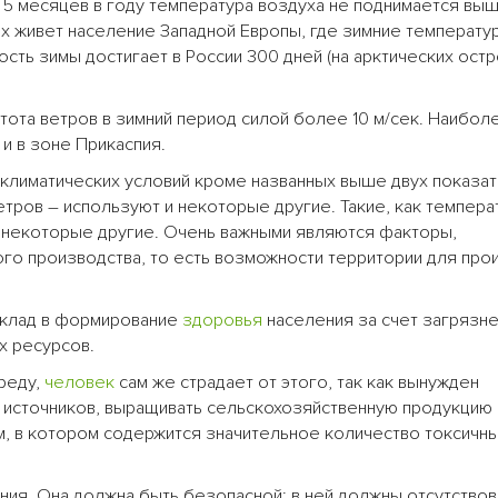
о 5 месяцев в году температура воздуха не поднимается выш
рых живет население Западной Европы, где зимние температ
ть зимы достигает в России 300 дней (на арктических остр
тота ветров в зимний период силой более 10 м/сек. Наибол
 и в зоне Прикаспия.
 климатических условий кроме названных выше двух показа
етров – используют и некоторые другие. Такие, как темпер
и некоторые другие. Очень важными являются факторы,
о производства, то есть возможности территории для про
вклад в формирование
здоровья
населения за счет загрязне
х ресурсов.
реду,
человек
сам же страдает от этого, так как вынужден
 источников, выращивать сельскохозяйственную продукцию 
, в котором содержится значительное количество токсичны
ия. Она должна быть безопасной: в ней должны отсутствов