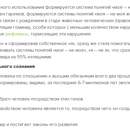
тного использования формируется система понятий «моё – 
ен гаремов, формируются системы понятий «моя – не моя ж
в связи с рождением в стаде животных человеческих (право
ляции гоминид, особи которых с меньшим количеством нар
ные
рефлексы
, тормозящие эти нарушения.
к» и сформировав собственное «я», сразу же стала помогат
авать системы понятий «моё – не моё», «я – не я», что сра
вида на 95% излишними.
ьного сознания
еловека по отношению к высшим обезьянам всего два проц
ормированы, видимо, за последние 6-7 миллионов лет эвол
брел человек посредством этих генов.
войством человека является то, посредством чего он созд
р и постигает законы его развития.