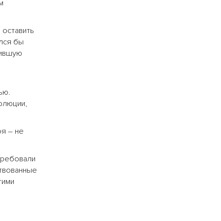
м
 оставить
лся бы
лившую
ью.
олюции,
оя – не
требовали
ствованные
гими