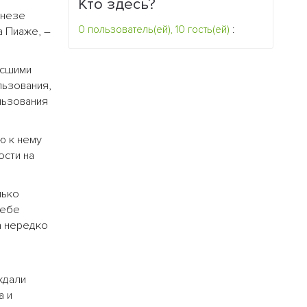
Кто здесь?
енезе
0 пользователь(ей), 10 гость(ей)
:
 Пиаже, –
ысшими
льзования,
льзования
ю к нему
ости на
лько
себе
а нередко
ждали
а и