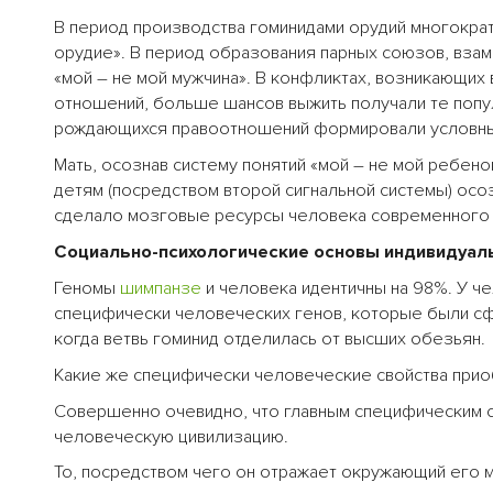
В период производства гоминидами орудий многокра
орудие». В период образования парных союзов, взам
«мой – не мой мужчина». В конфликтах, возникающих 
отношений, больше шансов выжить получали те попу
рождающихся правоотношений формировали услов
Мать, осознав систему понятий «мой – не мой ребено
детям (посредством второй сигнальной системы) осозн
сделало мозговые ресурсы человека современного 
Социально-психологические основы индивидуал
Геномы
шимпанзе
и человека идентичны на 98%. У ч
специфически человеческих генов, которые были сф
когда ветвь гоминид отделилась от высших обезьян.
Какие же специфически человеческие свойства прио
Совершенно очевидно, что главным специфическим с
человеческую цивилизацию.
То, посредством чего он отражает окружающий его ми