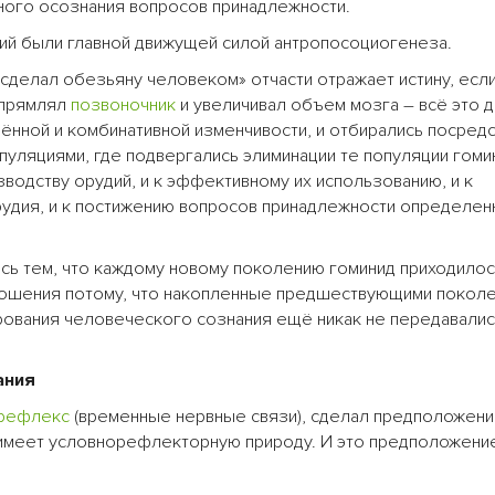
ного осознания вопросов принадлежности.
й были главной движущей силой антропосоциогенеза.
сделал обезьяну человеком» отчасти отражает истину, есл
ыпрямлял
позвоночник
и увеличивал объем мозга – всё это 
ённой и комбинативной изменчивости, и отбирались посред
уляциями, где подвергались элиминации те популяции гоми
водству орудий, и к эффективному их использованию, и к
орудия, и к постижению вопросов принадлежности определен
ь тем, что каждому новому поколению гоминид приходилос
ношения потому, что накопленные предшествующими покол
рования человеческого сознания ещё никак не передавалис
ания
 рефлекс
(временные нервные связи), сделал предположени
имеет условнорефлекторную природу. И это предположени