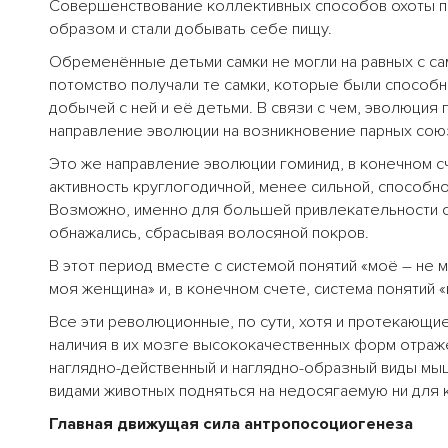
Совершенствование коллективных способов охоты при
образом и стали добывать себе пищу.
Обременённые детьми самки не могли на равных с са
потомство получали те самки, которые были способн
добычей с ней и её детьми. В связи с чем, эволюци
направление эволюции на возникновение парных сою
Это же направление эволюции гоминид, в конечном 
активность круглогодичной, менее сильной, способн
Возможно, именно для большей привлекательности с
обнажались, сбрасывая волосяной покров.
В этот период вместе с системой понятий «моё – не 
моя женщина» и, в конечном счете, система понятий 
Все эти революционные, по сути, хотя и протекающи
наличия в их мозге высококачественных форм отраж
наглядно-действенный и наглядно-образный виды мы
видами животных подняться на недосягаемую ни для 
Главная движущая сила антропосоциогенеза