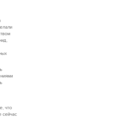
и
делали
ством
нид,
ных
ь
ениями
ь
е, что
е сейчас