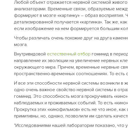
Любой объект отражается нервной системой живого
анализаторами. Временные связи, образуемые между
формируют в мозге «картинку» – образ восприятия.
детализированной получается «картинка». Так же, к
если изображение на нем формируется большим кол
Чтобы различать очень похожие друг на друга каме
мозга.
Внутривидовой
естественный отбор
гоминид в перио
направление их эволюции на увеличение нервных кл
окружающего мира. Причем, временные нервные связи
пространственно-временных соотношениях. То есть о
И все эти способности нервной системы возникли в ж
одно очень важное свойство нервной системы в от
гоминид. Это способность мозга прокручивать «кино
наблюдаемых и проживаемых событий. То есть «кино
Прокрутка этих «кинофильмов» есть не что иное, к
примитивны, но, однако, позволили им сделать качес
"Исследованиями нашей лаборатории показано, что у