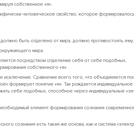
мируя собственное «я».
ецифически человеческое свойство, которое формировалось
 должно быть отделено от мира, должно противостоять ему.
 окружающего мира.
ляется посредством отделение себя от себе подобных,
рмирования собственного «я».
 не исключение. Сравнение всего того, что объединяется по
моё» формирует понятие «я». Так рождается индивидуальное
ажать себе подобных, способное через индивидуальные «зе
о необходимый элемент формирования сознания современно
кого сознания есть такая же основа, как и система «элект