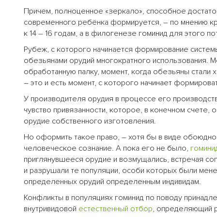
Причем, полноценное «зеркало», способное достаточ
современного ребёнка формируется, – по мнению к
к 14 – 16 годам, а в филогенезе гоминид для этого 
Рубеж, с которого начинается формирование системы
обезьянами орудий многократного использования. М
обработанную палку, момент, когда обезьяны стали 
– это и есть момент, с которого начинает формиров
У производителя орудия в процессе его производст
чувство привязанности, которое, в конечном счете, 
орудие собственного изготовления.
Но оформить такое право, – хотя бы в виде обоюдног
человеческое сознание. А пока его не было,
гомини
приглянувшееся орудие и возмущались, встречая со
и разрушали те популяции, особи которых были мен
определенных орудий определенным индивидам.
Конфликты в популяциях гоминид по поводу принад
внутривидовой
естественный отбор
, определяющий р