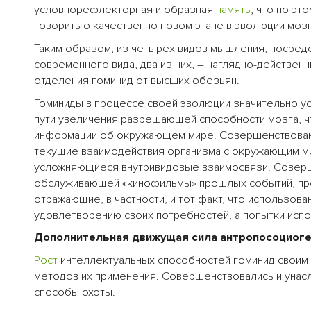
условнорефлекторная и образная
память
, что по э
говорить о качественно новом этапе в эволюции мозг
Таким образом, из четырех видов мышления, посред
современного вида, два из них, – наглядно-действе
отделения гоминид от высших обезьян.
Гоминиды в процессе своей эволюции значительно 
пути увеличения разрешающей способности мозга, 
информации об окружающем мире. Совершенствовани
текущие взаимодействия организма с окружающим ми
усложняющиеся внутривидовые взаимосвязи. Соверш
обслуживающей «кинофильмы» прошлых событий, про
отражающие, в частности, и тот факт, что использов
удовлетворению своих потребностей, а попытки испо
Дополнительная движущая сила антропосоциог
Рост
интеллектуальных способностей гоминид своим
методов их применения. Совершенствовались и унас
способы охоты.