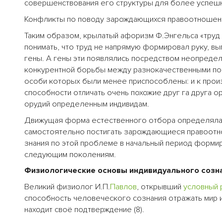
совершенствования его структуры для более успеш
Конфликты по поводу зарождающихся правоотношени
Таким образом, крылатый афоризм Ф.Энгельса «труд 
понимать, что труд не напрямую формировал руку, в
гены. А гены эти появлялись посредством неопредел
конкурентной борьбы между разнокачественными поп
особи которых были менее приспособлены: и к произ
способности отличать очень похожие друг га друга 
орудий определенным индивидам.
Движущая форма естественного отбора определялас
самостоятельно постигать зарождающиеся правоот
знания по этой проблеме в начальный период форми
следующим поколениям.
Физиологические основы индивидуального созн
Великий физиолог И.П.
Павлов
, открывший
условный
способность человеческого сознания отражать мир 
находит своё подтверждение (8).