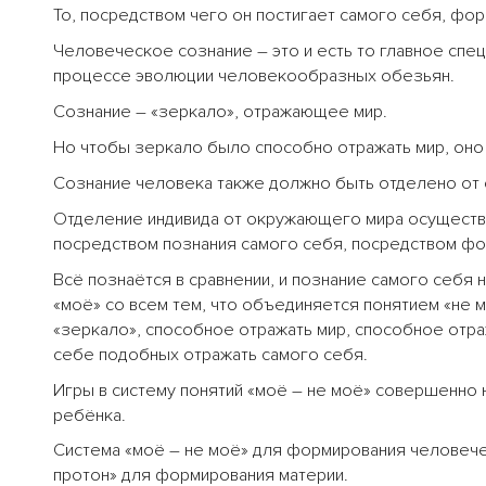
То, посредством чего он постигает самого себя, фор
Человеческое сознание – это и есть то главное сп
процессе эволюции человекообразных обезьян.
Сознание – «зеркало», отражающее мир.
Но чтобы зеркало было способно отражать мир, оно
Сознание человека также должно быть отделено от
Отделение индивида от окружающего мира осуществ
посредством познания самого себя, посредством фо
Всё познаётся в сравнении, и познание самого себя
«моё» со всем тем, что объединяется понятием «не 
«зеркало», способное отражать мир, способное отр
себе подобных отражать самого себя.
Игры в систему понятий «моё – не моё» совершенн
ребёнка.
Система «моё – не моё» для формирования человечес
протон» для формирования материи.