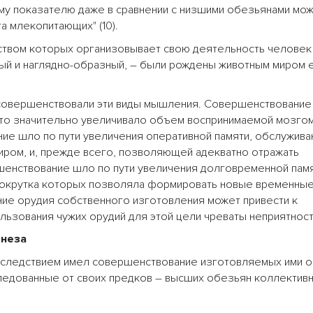
тому показателю даже в сравнении с низшими обезьянами мо
а млекопитающих" (10).
ством которых организовывает свою деятельность человек
нный и наглядно-образный, – были рождены животным миром
усовершенствовали эти виды мышления. Совершенствование
что значительно увеличивало объем воспринимаемой мозго
е шло по пути увеличения оперативной памяти, обслужив
ром, и, прежде всего, позволяющей адекватно отражать
енствование шло по пути увеличения долговременной памя
крутка которых позволяла формировать новые временные
ание орудия собственного изготовления может привести к
льзования чужих орудий для этой цели чреваты неприятност
енеза
 следствием имел совершенствование изготовляемых ими о
ледованные от своих предков – высших обезьян коллектив