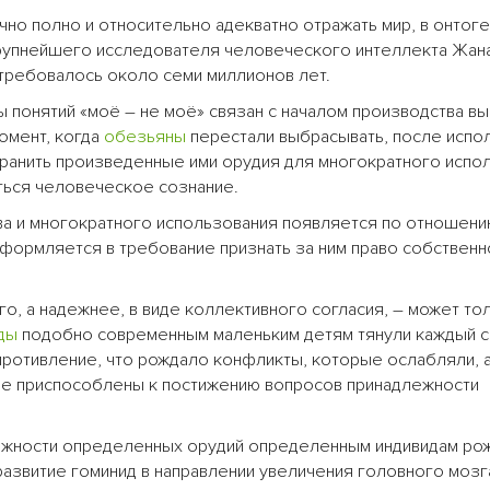
но полно и относительно адекватно отражать мир, в онтог
рупнейшего исследователя человеческого интеллекта Жана
потребовалось около семи миллионов лет.
 понятий «моё – не моё» связан с началом производства в
омент, когда
обезьяны
перестали выбрасывать, после испо
хранить произведенные ими орудия для многократного испо
аться человеческое сознание.
ва и многократного использования появляется по отношени
оформляется в требование признать за ним право собственн
о, а надежнее, в виде коллективного согласия, – может то
ды
подобно современным маленьким детям тянули каждый 
противление, что рождало конфликты, которые ослабляли, 
ее приспособлены к постижению вопросов принадлежности
лежности определенных орудий определенным индивидам ро
азвитие гоминид в направлении увеличения головного мозг