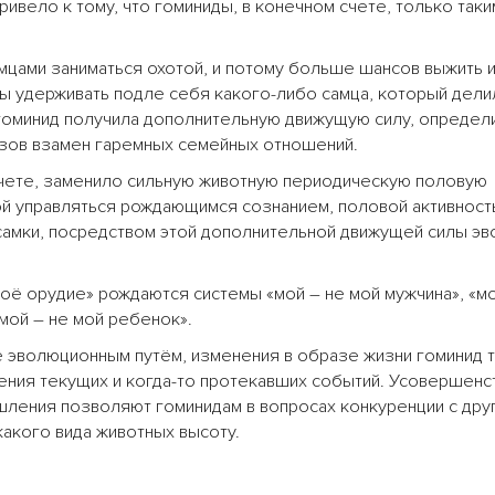
вело к тому, что гоминиды, в конечном счете, только таки
мцами заниматься охотой, и потому больше шансов выжить и
ы удерживать подле себя какого-либо самца, который дели
я гоминид получила дополнительную движущую силу, опреде
зов взамен гаремных семейных отношений.
счете, заменило сильную животную периодическую половую
ой управляться рождающимся сознанием, половой активност
амки, посредством этой дополнительной движущей силы эв
моё орудие» рождаются системы «мой – не мой мужчина», «м
«мой – не мой ребенок».
е эволюционным путём, изменения в образе жизни гоминид 
ения текущих и когда-то протекавших событий. Усовершен
шления позволяют гоминидам в вопросах конкуренции с дру
какого вида животных высоту.