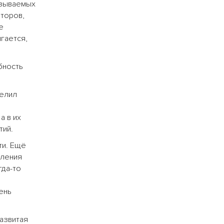
азываемых
торов,
е
гается,
бность
делил
а в их
тий.
ти. Ещё
вления
гда-то
ень
азвитая