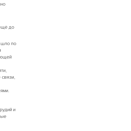
жно
 ещё до
 шло по
м
ающей
ти,
 связи,
ями.
рудий и
ные