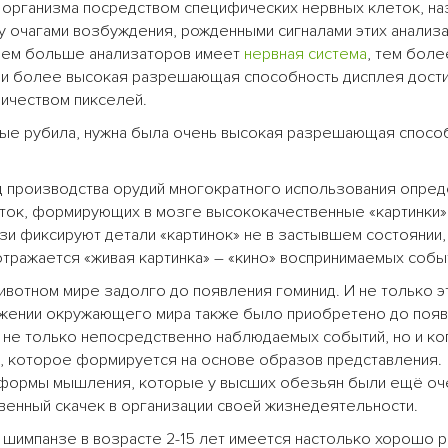
 организма посредством специфических нервных клеток, н
 очагами возбуждения, рожденными сигналами этих анализа
 Чем больше анализаторов имеет
нервная система
, тем боле
ак и более высокая разрешающая способность дисплея дости
ичеством пикселей.
нные рубила, нужна была очень высокая разрешающая спосо
д производства орудий многократного использования опре
еток, формирующих в мозге высококачественные «картинки»
 фиксируют детали «картинок» не в застывшем состоянии, 
тражается «живая картинка» – «кино» воспринимаемых собы
ивотном мире задолго до появления гоминид. И не только э
ражении окружающего мира также было приобретено до поя
» не только непосредственно наблюдаемых событий, но и ко
», которое формируется на основе образов представления.
ак формы мышления, которые у высших обезьян были ещё оч
твенный скачек в организации своей жизнедеятельности.
 шимпанзе в возрасте 2-15 лет имеется настолько хорошо р