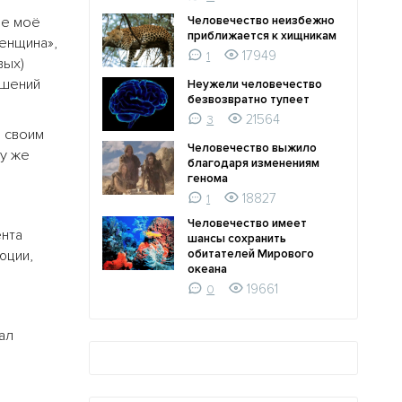
не моё
Человечество неизбежно
приближается к хищникам
енщина»,
17949
1
вых)
ушений
Неужели человечество
безвозвратно тупеет
21564
3
ь своим
Человечество выжило
зу же
благодаря изменениям
генома
18827
1
Человечество имеет
ента
шансы сохранить
юции,
обитателей Мирового
океана
19661
0
ал