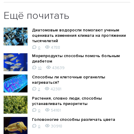
Ещё почитать
Диатомовые водоросли помогают ученым
оценивать изменения климата на протяжении
тысячелетий
4788
0
Морепродукты способны помочь больным
диабетом
43639
10
Способны ли клеточные органеллы
нагреваться?
42381
2
Растения, словно люди, способны
устанавливать приоритеты
54161
0
Головоногие способны различать цвета
30918
0