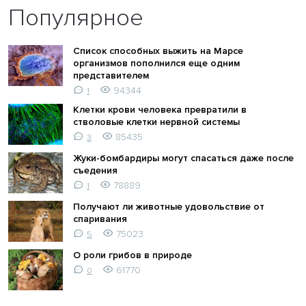
Популярное
Список способных выжить на Марсе
организмов пополнился еще одним
представителем
94344
1
Клетки крови человека превратили в
стволовые клетки нервной системы
85435
3
Жуки-бомбардиры могут спасаться даже после
съедения
78889
1
Получают ли животные удовольствие от
спаривания
75023
5
О роли грибов в природе
61770
0