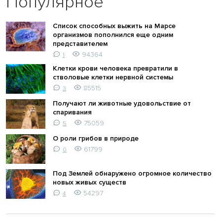
Популярное
Список способных выжить на Марсе
организмов пополнился еще одним
представителем
94364
1
Клетки крови человека превратили в
стволовые клетки нервной системы
85515
3
Получают ли животные удовольствие от
спаривания
75059
5
О роли грибов в природе
61799
0
Под Землей обнаружено огромное количество
новых живых существ
54297
4