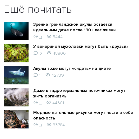
Ещё почитать
Зрение гренландской акулы остаётся
идеальным даже после 130+ лет жизни
5444
0
У венериной мухоловки могут быть «друзья»
48806
0
Акулы тоже могут «сидеть» на диете
42739
1
Даже в гидротермальных источниках могут
жить организмы
44301
3
Модные нательные рисунки могут нести в себе
опасность
33784
0