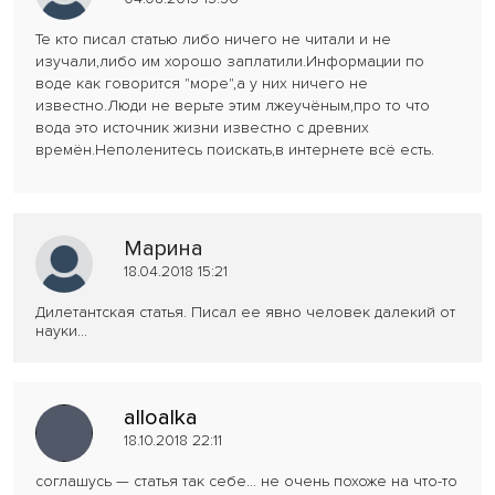
Те кто писал статью либо ничего не читали и не
изучали,либо им хорошо заплатили.Информации по
воде как говорится "море",а у них ничего не
известно.Люди не верьте этим лжеучёным,про то что
вода это источник жизни известно с древних
времён.Неполенитесь поискать,в интернете всё есть.
Марина
18.04.2018 15:21
Дилетантская статья. Писал ее явно человек далекий от
науки...
alloalka
18.10.2018 22:11
соглашусь — статья так себе… не очень похоже на что-то