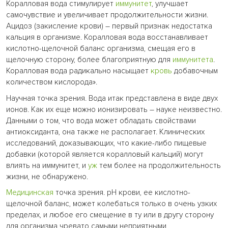
Коралловая вода стимулирует
иммунитет
, улучшает
самочувствие и увеличивает продолжительности жизни.
Ацидоз (закисление крови) – первый признак недостатка
кальция в организме. Коралловая вода восстанавливает
кислотно-щелочной баланс организма, смещая его в
щелочную сторону, более благоприятную для
иммунитета
.
Коралловая вода радикально насыщает
кровь
добавочным
количеством кислорода».
Научная точка зрения. Вода итак представлена в виде двух
ионов. Как их еще можно ионизировать – науке неизвестно.
Данными о том, что вода может обладать свойствами
антиоксиданта, она также не располагает. Клинических
исследований, доказывающих, что какие-либо пищевые
добавки (которой является коралловый кальций) могут
влиять на иммунитет, и
уж
тем более на продолжительность
жизни, не обнаружено.
Медицинская
точка зрения. pH крови, ее кислотно-
щелочной баланс, может колебаться только в очень узких
пределах, и любое его смещение в ту или в другу сторону
для организма чревато самыми неприятными