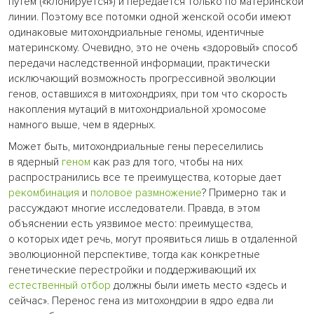
путем («клонируется») и передается только по материнской
линии. Поэтому все потомки одной женской особи имеют
одинаковые митохондриальные геномы, идентичные
материнскому. Очевидно, это не очень «здоровый» способ
передачи наследственной информации, практически
исключающий возможность прогрессивной эволюции
генов, оставшихся в митохондриях, при том что скорость
накопления мутаций в митохондриальной хромосоме
намного выше, чем в ядерных.
Может быть, митохондриальные гены переселились
в ядерный
геном
как раз для того, чтобы на них
распространились все те преимущества, которые дает
рекомбинация
и
половое размножение
? Примерно так и
рассуждают многие исследователи. Правда, в этом
объяснении есть уязвимое место: преимущества,
о которых идет речь, могут проявиться лишь в отдаленной
эволюционной перспективе, тогда как конкретные
генетические перестройки и поддерживающий их
естественный отбор
должны были иметь место «здесь и
сейчас». Перенос гена из митохондрии в ядро едва ли