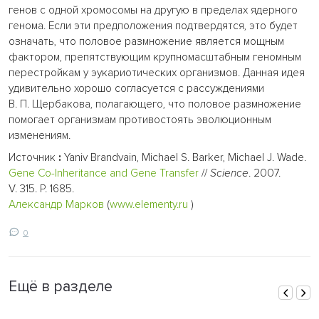
генов с одной хромосомы на другую в пределах ядерного
генома. Если эти предположения подтвердятся, это будет
означать, что половое размножение является мощным
фактором, препятствующим крупномасштабным геномным
перестройкам у эукариотических организмов. Данная идея
удивительно хорошо согласуется с рассуждениями
В. П. Щербакова, полагающего, что половое размножение
помогает организмам противостоять эволюционным
изменениям.
Источник
:
Yaniv Brandvain, Michael S. Barker, Michael J. Wade.
Gene Co-Inheritance and Gene Transfer
//
Science
. 2007.
V. 315. P. 1685.
Александр Марков
(
www.elementy.ru
)
0
Ещё в разделе