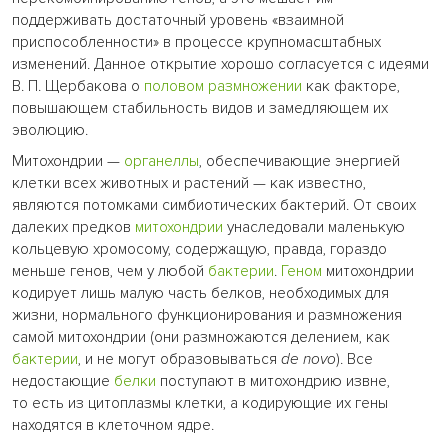
поддерживать достаточный уровень «взаимной
приспособленности» в процессе крупномасштабных
изменений. Данное открытие хорошо согласуется с идеями
В. П. Щербакова о
половом размножении
как факторе,
повышающем стабильность видов и замедляющем их
эволюцию.
Митохондрии —
органеллы
, обеспечивающие энергией
клетки всех животных и растений — как известно,
являются потомками симбиотических бактерий. От своих
далеких предков
митохондрии
унаследовали маленькую
кольцевую хромосому, содержащую, правда, гораздо
меньше генов, чем у любой
бактерии
.
Геном
митохондрии
кодирует лишь малую часть белков, необходимых для
жизни, нормального функционирования и размножения
самой митохондрии (они размножаются делением, как
бактерии
, и не могут образовываться
de novo
). Все
недостающие
белки
поступают в митохондрию извне,
то есть из цитоплазмы клетки, а кодирующие их гены
находятся в клеточном ядре.