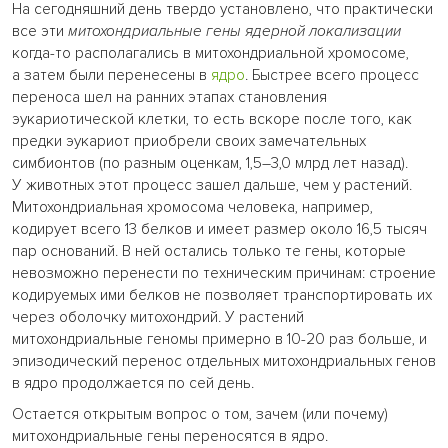
На сегодняшний день твердо установлено, что практически
все эти
митохондриальные гены ядерной локализации
когда-то располагались в митохондриальной хромосоме,
а затем были перенесены в
ядро
. Быстрее всего процесс
переноса шел на ранних этапах становления
эукариотической клетки, то есть вскоре после того, как
предки эукариот приобрели своих замечательных
симбионтов (по разным оценкам, 1,5–3,0 млрд лет назад).
У животных этот процесс зашел дальше, чем у растений.
Митохондриальная хромосома человека, например,
кодирует всего 13 белков и имеет размер около 16,5 тысяч
пар оснований. В ней остались только те гены, которые
невозможно перенести по техническим причинам: строение
кодируемых ими белков не позволяет транспортировать их
через оболочку митохондрий. У растений
митохондриальные геномы примерно в 10-20 раз больше, и
эпизодический перенос отдельных митохондриальных генов
в ядро продолжается по сей день.
Остается открытым вопрос о том, зачем (или почему)
митохондриальные гены переносятся в ядро.