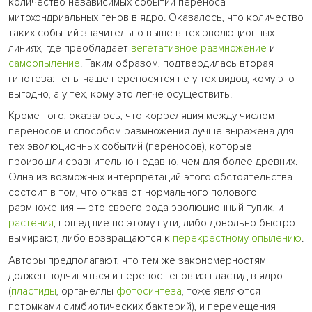
количество независимых событий переноса
митохондриальных генов в ядро. Оказалось, что количество
таких событий значительно выше в тех эволюционных
линиях, где преобладает
вегетативное размножение
и
самоопыление
. Таким образом, подтвердилась вторая
гипотеза: гены чаще переносятся не у тех видов, кому это
выгодно, а у тех, кому это легче осуществить.
Кроме того, оказалось, что корреляция между числом
переносов и способом размножения лучше выражена для
тех эволюционных событий (переносов), которые
произошли сравнительно недавно, чем для более древних.
Одна из возможных интерпретаций этого обстоятельства
состоит в том, что отказ от нормального полового
размножения — это своего рода эволюционный тупик, и
растения
, пошедшие по этому пути, либо довольно быстро
вымирают, либо возвращаются к
перекрестному опылению
.
Авторы предполагают, что тем же закономерностям
должен подчиняться и перенос генов из пластид в ядро
(
пластиды
, органеллы
фотосинтеза
, тоже являются
потомками симбиотических бактерий), и перемещения