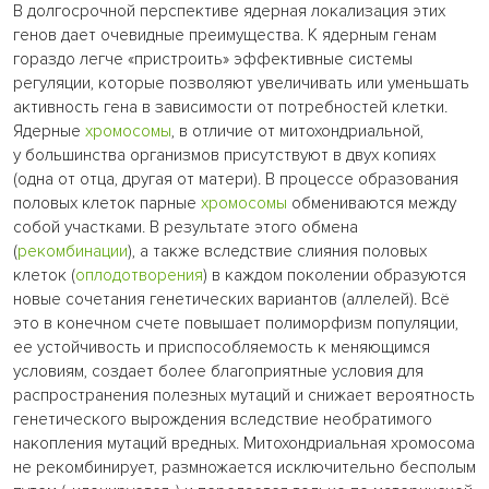
В долгосрочной перспективе ядерная локализация этих
генов дает очевидные преимущества. К ядерным генам
гораздо легче «пристроить» эффективные системы
регуляции, которые позволяют увеличивать или уменьшать
активность гена в зависимости от потребностей клетки.
Ядерные
хромосомы
, в отличие от митохондриальной,
у большинства организмов присутствуют в двух копиях
(одна от отца, другая от матери). В процессе образования
половых клеток парные
хромосомы
обмениваются между
собой участками. В результате этого обмена
(
рекомбинации
), а также вследствие слияния половых
клеток (
оплодотворения
) в каждом поколении образуются
новые сочетания генетических вариантов (аллелей). Всё
это в конечном счете повышает полиморфизм популяции,
ее устойчивость и приспособляемость к меняющимся
условиям, создает более благоприятные условия для
распространения полезных мутаций и снижает вероятность
генетического вырождения вследствие необратимого
накопления мутаций вредных. Митохондриальная хромосома
не рекомбинирует, размножается исключительно бесполым