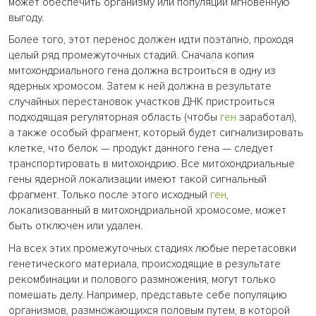
может обеспечить организму или популяции мгновенную
выгоду.
Более того, этот перенос должен идти поэтапно, проходя
целый ряд промежуточных стадий. Сначала копия
митохондриального гена должна встроиться в одну из
ядерных хромосом. Затем к ней должна в результате
случайных перестановок участков ДНК пристроиться
подходящая регуляторная область (чтобы
ген
заработал),
а также особый фрагмент, который будет сигнализировать
клетке, что белок — продукт данного гена — следует
транспортировать в митохондрию. Все митохондриальные
гены ядерной локализации имеют такой сигнальный
фрагмент. Только после этого исходный
ген
,
локализованный в митохондриальной хромосоме, может
быть отключен или удален.
На всех этих промежуточных стадиях любые перетасовки
генетического материала, происходящие в результате
рекомбинации и полового размножения, могут только
помешать делу. Например, представьте себе популяцию
организмов, размножающихся половым путем, в которой