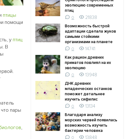
Орнитологи проследили
эволюцию современных
птиц
ти
птицы
21838
0
ри помощи
Возможность быстрой
адаптации сделала жуков
самыми стойкими
сть, у
птиц
организмами на планете
ы. В
14741
0
ры
Как рацион древних
приматов повлиял на их
эволюцию
ервой.
13948
0
т
ДНК древних
младенческих останков
поможет детальнее
изучить сифилис
затель
13134
0
 что пары
Благодаря анализу
морских червей появилась
возможность изучить
биологов
,
бактерии человека
13848
0