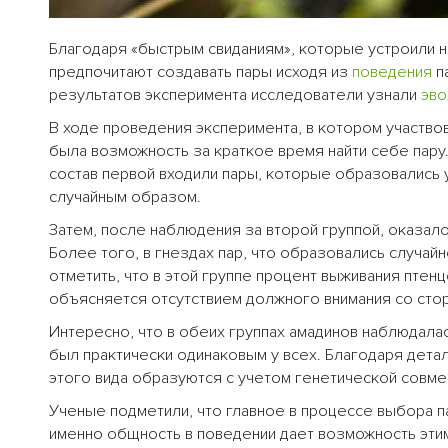
Благодаря «быстрым свиданиям», которые устроили
предпочитают создавать пары исходя из
поведения
п
результатов эксперимента исследователи узнали
эв
В ходе проведения эксперимента, в котором участвов
была возможность за краткое время найти себе пару.
состав первой входили пары, которые образовались у
случайным образом.
Затем, после наблюдения за второй группой, оказалос
Более того, в гнездах пар, что образовались случа
отметить, что в этой группе процент выживания птенц
объясняется отсутствием должного внимания со сто
Интересно, что в обеих группах амадинов наблюдала
был практически одинаковым у всех. Благодаря дета
этого вида образуются с учетом генетической совме
Ученые подметили, что главное в процессе выбора п
именно общность в поведении дает возможность эти