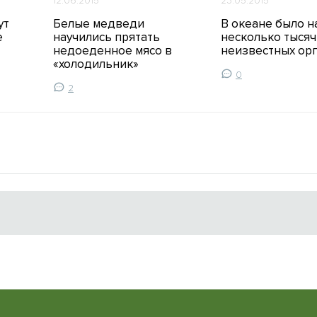
12.06.2015
23.05.2015
ут
Белые медведи
В океане было 
е
научились прятать
несколько тысяч
недоеденное мясо в
неизвестных ор
«холодильник»
0
2