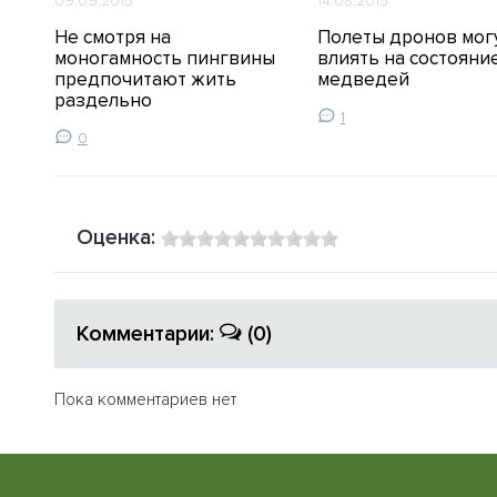
09.09.2015
14.08.2015
Не смотря на
Полеты дронов мог
ь в
моногамность пингвины
влиять на состояни
предпочитают жить
медведей
раздельно
1
0
Оценка:
Комментарии:
(0)
Пока комментариев нет