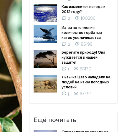
Как изменится погода к
2012 году?
100286
2
Из-за потепления
количество горбатых
китов увеличивается
86199
2
Берегите природу! Она
нуждается в нашей
защите!
68170
1
Львы из Цаво нападали на
людей не из-за погодных
условий
67494
1
Ещё почитать