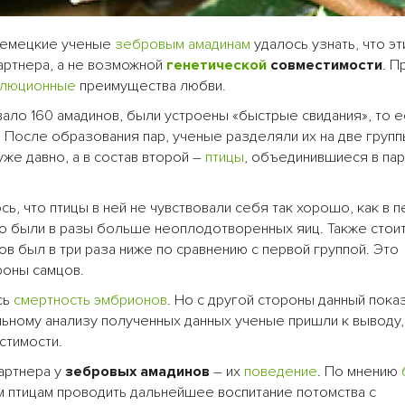
 немецкие ученые
зебровым амадинам
удалось узнать, что э
артнера, а не возможной
генетической
совместимости
. П
олюционные
преимущества любви.
ало 160 амадинов, были устроены «быстрые свидания», то е
 После образования пар, ученые разделяли их на две групп
же давно, а в состав второй –
птицы
, объединившиеся в па
ь, что птицы в ней не чувствовали себя так хорошо, как в п
йно были в разы больше неоплодотворенных яиц. Также стои
ов был в три раза ниже по сравнению с первой группой. Это
роны самцов.
сь
смертность
эмбрионов
. Но с другой стороны данный пока
льному анализу полученных данных ученые пришли к выводу,
стимости.
артнера у
зебровых амадинов
– их
поведение
. По мнению
м птицам проводить дальнейшее воспитание потомства с