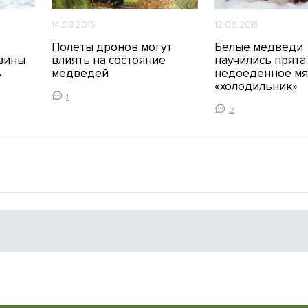
14.08.2015
12.06.2015
Полеты дронов могут
Белые медведи
вины
влиять на состояние
научились прята
ь
медведей
недоеденное мя
«холодильник»
1
2