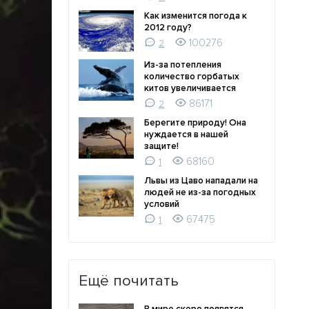
Как изменится погода к
2012 году?
100276
2
Из-за потепления
количество горбатых
китов увеличивается
86171
2
Берегите природу! Она
нуждается в нашей
защите!
68160
1
Львы из Цаво нападали на
людей не из-за погодных
условий
67475
1
Ещё почитать