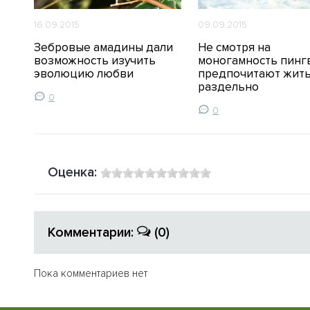
16.09.2015
09.09.2015
Зебровые амадины дали
Не смотря на
ь в
возможность изучить
моногамность пинг
эволюцию любви
предпочитают жит
раздельно
0
0
Оценка:
Комментарии:
(0)
Пока комментариев нет