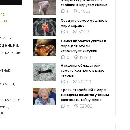
В мире скоро появятся
стойкие к вирусам свиньи
34852
1
ого
паха
Создано самое мощное в
мире сердце
51233
1
тится.
Самая ядовитая улитка в
сценции
.
мире для охоты
использует инсулин
 излучению
19783
0
Найдены обладатели
нтных
самого краткого в мире
генома
я
20499
1
оторый,
Кровь старейшей в мире
женщины помогла ученым
ение, что
разгадать тайну жизни
ния,
32902
0
ря