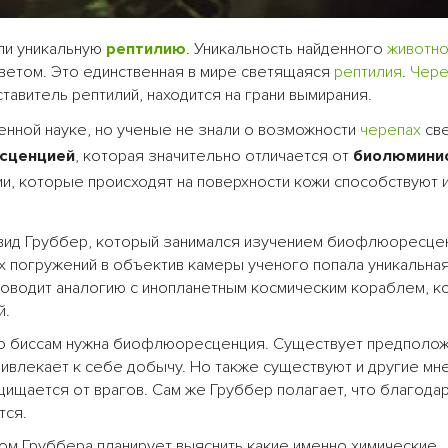
и уникальную
рептилию
. Уникальность найденного
животн
цветом. Это единственная в мире светящаяся
рептилия
.
Чере
авитель рептилий, находится на грани вымирания.
нной науке, но ученые не знали о возможности
черепах
све
сценцией
, которая значительно отличается от
биолюмини
ции, которые происходят на поверхности кожи способствуют
ид Груббер, который занимался изучением биофлюоресце
х погружений в объектив камеры ученого попала уникальна
проводит аналогию с инопланетным космическим кораблем, к
й.
го биссам нужна биофлюоресценция. Существует предполож
ивлекает к себе добычу. Но также существуют и другие мне
щищается от врагов. Сам же Груббер полагает, что благода
тся.
ом Груббера планирует выяснить какие именно химические