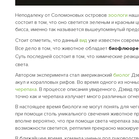
Неподалеку от Соломоновых островов
зоологи
нашл
состоит в том, что оно светится зеленым и красным 
бисса, именно так называется вышеупомянутый предст
Стоит отметить, что данный
вид
уже известен совреме
Все дело в том, что животное обладает
биофлюоре
Суть последней состоит в том, что химические реак
света.
Автором эксперимента стал американский
биолог
Дэв
акул и коралловых рифов. Во время одного из ночны
черепаха
. В процессе описания увиденного, Дэвид 
точно как и черепаха излучает много различных огне
В настоящее время биологи не могут понять для че
при помощи столь уникального свечения животное пр
вполне вероятно, что при помощи света черепаха за
возможности светится, рептилия прекрасно маскируе
В ближайшее время, команда ученых под руководств