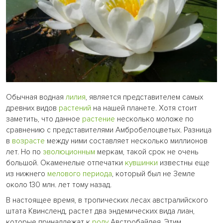
Обычная водная
лилия
, является представителем самых
древних видов
растений
на нашей планете. Хотя стоит
заметить, что данное
растение
несколько моложе по
сравнению с представителями Амбробелоцветых. Разница
в
возрасте
между ними составляет несколько миллионов
лет. Но по
эволюционным
меркам, такой срок не очень
большой.
Окаменелые отпечатки
кувшинки
известны еще
из нижнего
мелового периода
, который был не Земле
около 130 млн. лет тому назад.
В настоящее время, в тропических лесах австралийского
штата Квинсленд, растет два эндемических вида лиан,
которые принадлежат к
роду
Австробайлея. Этим