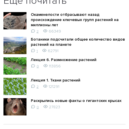
Ещё почитать
Окаменелости отбрасывают назад
происхождение ключевых групп растений на
миллионы лет
66349
2
Ботаники подсчитали общее количество видов
растений на планете
62791
1
Лекция 6. Размножение растений
113856
0
Лекция 1. Ткани растений
121291
2
Раскрылись новые факты о гигантских крысах
27823
0