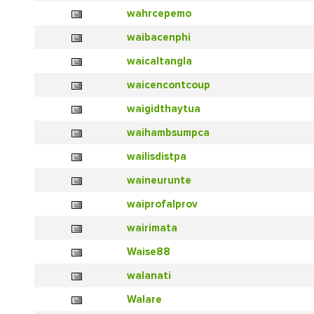
wahrcepemo
waibacenphi
waicaltangla
waicencontcoup
waigidthaytua
waihambsumpca
wailisdistpa
waineurunte
waiprofalprov
wairimata
Waise88
walanati
Walare