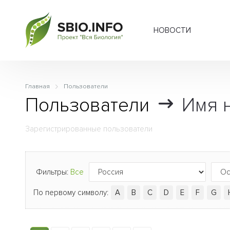
НОВОСТИ
Главная
Пользователи
Пользователи
Имя н
Зарегистрированные пользователи
Фильтры:
Все
По первому символу:
A
B
C
D
E
F
G