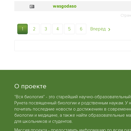
wasgodaso
Стран
1
2
3
4
5
6
Вперёд
О проекте
"Вся биология" - это старейший научно-образовательный
Рунета посвященный биологии и родственным наукам. У 
почитать последние новости о достижениях в современн
биологии и медицине, а также найти образовательные м
для школьников и студентов.
Миссия проекта - предоставить информацию по всем ра