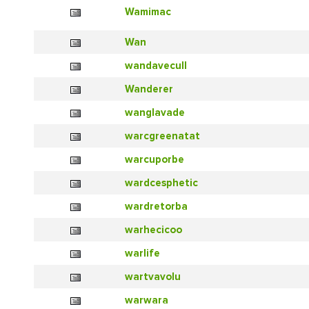
Wamimac
Wan
wandavecull
Wanderer
wanglavade
warcgreenatat
warcuporbe
wardcesphetic
wardretorba
warhecicoo
warlife
wartvavolu
warwara