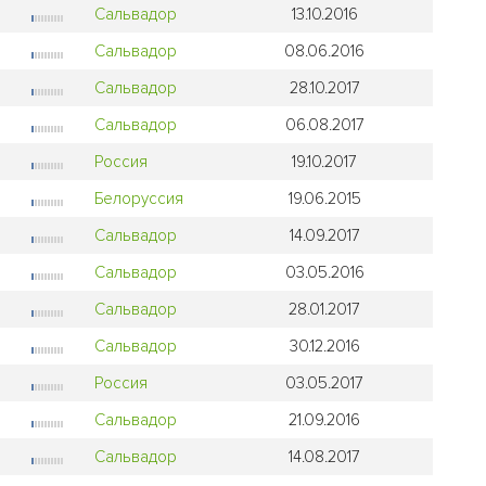
Сальвадор
13.10.2016
Сальвадор
08.06.2016
Сальвадор
28.10.2017
Сальвадор
06.08.2017
Россия
19.10.2017
Белоруссия
19.06.2015
Сальвадор
14.09.2017
Сальвадор
03.05.2016
Сальвадор
28.01.2017
Сальвадор
30.12.2016
Россия
03.05.2017
Сальвадор
21.09.2016
Сальвадор
14.08.2017