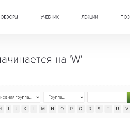
ОБЗОРЫ
УЧЕБНИК
ЛЕКЦИИ
ПОЗ
ачинается на 'W'
H
I
J
K
L
M
N
O
P
Q
R
S
T
U
V