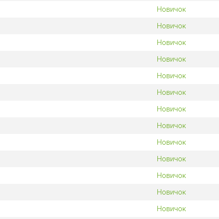
Новичок
Новичок
Новичок
Новичок
Новичок
Новичок
Новичок
Новичок
Новичок
Новичок
Новичок
Новичок
Новичок