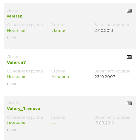
valersk
Новичок
Латвия
27.10.2013
Valerun7
Новичок
Украина
23.10.2007
Valery_Treneva
Новичок
---
19.09.2010