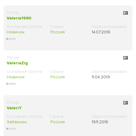
Valeria1990
Новичок
Россия
14.07.2018
ValeriaZig
Новичок
Россия
11.04.2019
ValeriY
Забаннен
Россия
19.11.2018