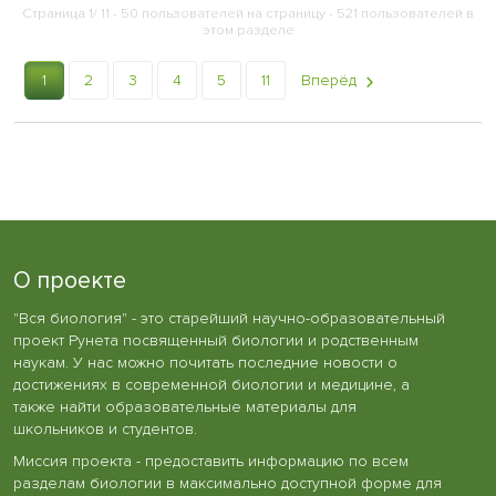
Страница 1/ 11 - 50 пользователей на страницу - 521 пользователей в
этом разделе
1
2
3
4
5
11
Вперёд
О проекте
"Вся биология" - это старейший научно-образовательный
проект Рунета посвященный биологии и родственным
наукам. У нас можно почитать последние новости о
достижениях в современной биологии и медицине, а
также найти образовательные материалы для
школьников и студентов.
Миссия проекта - предоставить информацию по всем
разделам биологии в максимально доступной форме для