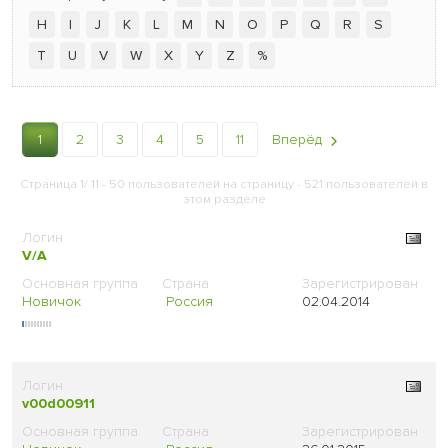
H
I
J
K
L
M
N
O
P
Q
R
S
T
U
V
W
X
Y
Z
%
1
2
3
4
5
11
Вперёд
Страница 1/ 11 - 50 пользователей на страницу - 521 пользователей в
этом разделе
V/A
Новичок
Россия
02.04.2014
v00d00911