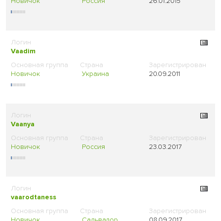
Новичок
Россия
26.01.2015
Vaadim
Новичок
Украина
20.09.2011
Vaanya
Новичок
Россия
23.03.2017
vaarodtaness
Новичок
Сальвадор
08.09.2017