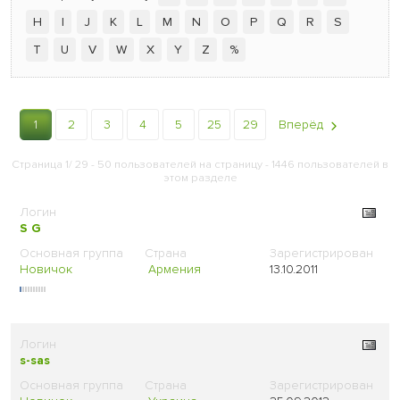
H
I
J
K
L
M
N
O
P
Q
R
S
T
U
V
W
X
Y
Z
%
1
2
3
4
5
25
29
Вперёд
Страница 1/ 29 - 50 пользователей на страницу - 1446 пользователей в
этом разделе
S G
Новичок
Армения
13.10.2011
s-sas