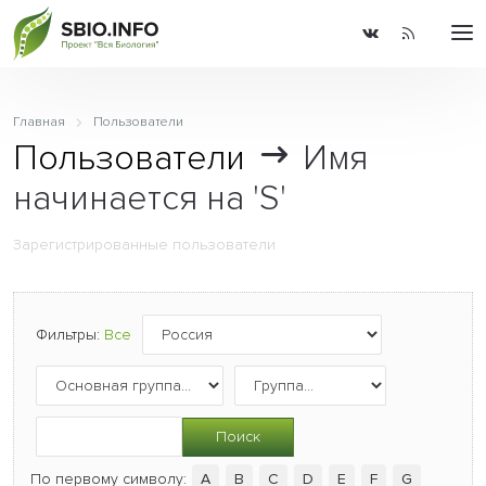
Главная
Пользователи
Пользователи
Имя
начинается на 'S'
Зарегистрированные пользователи
Фильтры:
Все
Поиск
По первому символу:
A
B
C
D
E
F
G