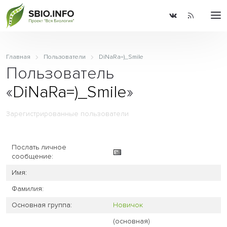
Главная
Пользователи
DiNaRa=)_Smile
Пользователь
«
DiNaRa=)_Smile
»
Зарегистрированные пользователи
Послать личное
сообщение:
Имя:
Фамилия:
Основная группа:
Новичок
(основная)