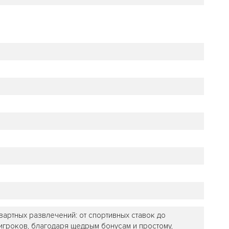
артных развлечений: от спортивных ставок до
 игроков, благодаря щедрым бонусам и простому,