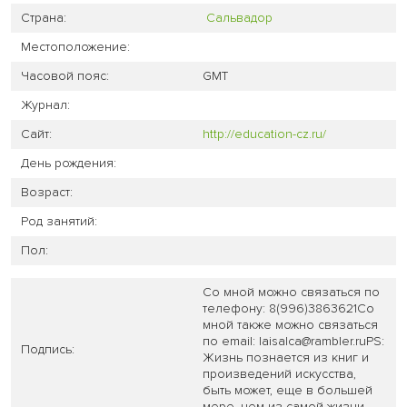
Страна:
Сальвадор
Местоположение:
Часовой пояс:
GMT
Журнал:
Сайт:
http://education-cz.ru/
День рождения:
Возраст:
Род занятий:
Пол:
Со мной можно связаться по
телефону: 8(996)3863621Со
мной также можно связаться
по email: laisalca@rambler.ruPS:
Подпись:
Жизнь познается из книг и
произведений искусства,
быть может, еще в большей
мере, чем из самой жизни.