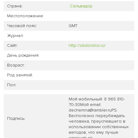
Страна:
Сальвадор
Местоположение:
Часовой пояс:
GMT
Журнал:
Сайт:
http://sibdorstroi.ru/
День рождения:
Возраст:
Род занятий:
Пол:
Мой мобильный: 8 965 810-
70-30Мой email:
dechemna@rambler.ruPS:
Бесполезно переубеждать
Подпись:
человека, преуспевшего в
использовании собственных
методов, что ему лучше
измениться.