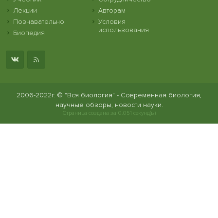
Лекции
Авторам
Познавательно
Условия
использования
Биопедия
2006-2022г. © "Вся биология" - Современная биология,
научные обзоры, новости науки.
Страница создана за 0.051 секунд(ы)