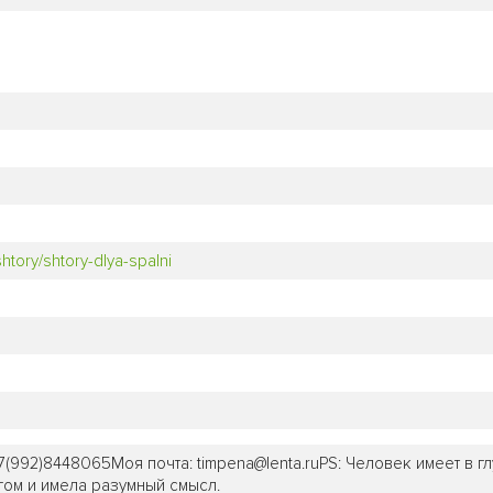
shtory/shtory-dlya-spalni
7(992)8448065Моя почта: timpena@lenta.ruPS: Человек имеет в г
гом и имела разумный смысл.