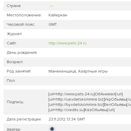
Страна:
---
Местоположение:
Кайеркан
Часовой пояс:
GMT
Журнал:
Сайт:
http://www.pets-24.ru
День рождения:
Возраст:
Род занятий:
Манекенщица, Азартные игры
Пол:
[url=http://www.pets-24.ru]ОбАнимал[/url]
[url=http://ua.vdetskommire.biz]УкрОбьявы[/ur
Подпись:
[url=http://by.vdetskommire.biz]БелОбьявы[/ur
[url=http://credits.su]КазОбьявы[/url]
Дата регистрации:
23.11.2012 13:34 GMT
Аватар: