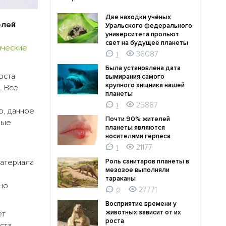
Две находки учёных
елей
Уральского федерального
университета прольют
свет на будущее планеты
ические
36087
1
Была установлена дата
оста
вымирания самого
крупного хищника нашей
. Все
планеты
25887
1
о, данное
Почти 90% жителей
лые
планеты являются
носителями герпеса
21177
1
материала
Роль санитаров планеты в
мезозое выполняли
тараканы
но
27771
0
Восприятие времени у
животных зависит от их
ет
роста
ста