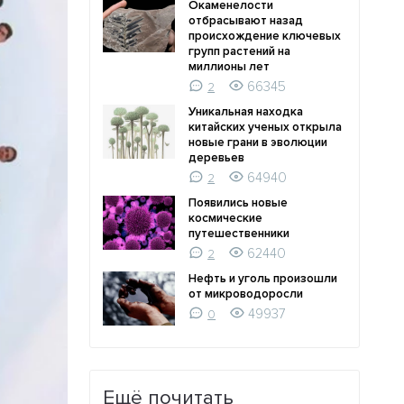
Окаменелости
отбрасывают назад
происхождение ключевых
групп растений на
миллионы лет
66345
2
Уникальная находка
китайских ученых открыла
новые грани в эволюции
деревьев
64940
2
Появились новые
космические
путешественники
62440
2
Нефть и уголь произошли
от микроводоросли
49937
0
Ещё почитать