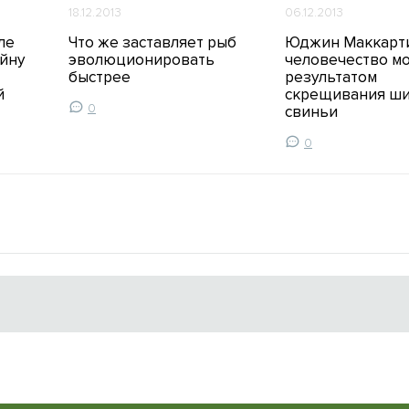
18.12.2013
06.12.2013
ле
Что же заставляет рыб
Юджин Маккарти
йну
эволюционировать
человечество м
быстрее
результатом
й
скрещивания ши
0
свиньи
0