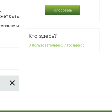
20.11.2013
07.11.2013
:
Имеет ли свой предел
Ученые заяви
ожет быть
эволюционный процесс
жизнь зароди
глине
0
мпанзе и
0
Кто здесь?
0 пользователь(ей), 7 гость(ей)
: