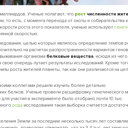
миллиардов. Ученые полагают, что
рост
численности жит
, то есть, с момента перехода от охоты и собирательства к
корости роста этого показателя, ученые используют
генет
оянной скоростью.
едования, целью которых являлось определение темпов р
ючительно на расчетах распространенности вариантов генов
а выживания организма
белковые вещества
, исходя из чего
 в свою очередь путает результаты исследований. Кроме тог
мпы роста жителей планеты, так как они различаются на це
своими коллегами решили изучить более детально
ких белков. Ученые провели расшифровку генетического 
для участия в эксперименте было отобрано почти 10 тыс.
анного
рода
исследования такая выборка считается достаточ
аселения Земли за последние несколько тысяч лет составля
очередь, позволяет утверждать, что за 3-4 тыс. лет темп ро