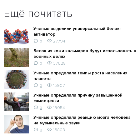
Ещё почитать
Ученые выделили универсальный белок-
активатор
27794
0
Белок из кожи кальмаров будут использовать в
военных целях
37628
0
Ученые определили темпы роста населения
планеты
15907
0
Ученые определили причину завышенной
самооценки
19054
0
Ученые определили реакцию мозга человека
на музыкальные звуки
16808
0