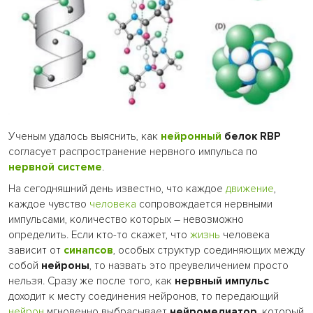
Ученым удалось выяснить, как
нейронный
белок RBP
согласует распространение нервного импульса по
нервной системе
.
На сегодняшний день известно, что каждое
движение
,
каждое чувство
человека
сопровождается нервными
импульсами, количество которых – невозможно
определить.
Если кто-то скажет, что
жизнь
человека
зависит от
синапсов
, особых структур соединяющих между
собой
нейроны
, то назвать это преувеличением просто
нельзя. Сразу же после того, как
нервный импульс
доходит к месту соединения нейронов, то передающий
нейрон
мгновенно выбрасывает
нейромедиатор
, который