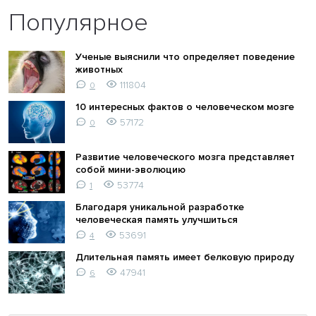
Популярное
Ученые выяснили что определяет поведение
животных
111804
0
10 интересных фактов о человеческом мозге
57172
0
Развитие человеческого мозга представляет
собой мини-эволюцию
53774
1
Благодаря уникальной разработке
человеческая память улучшиться
53691
4
Длительная память имеет белковую природу
47941
6