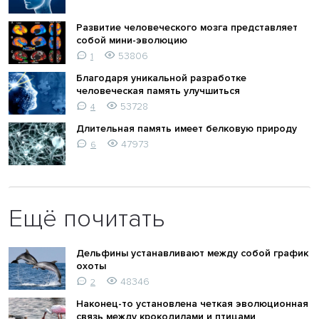
Развитие человеческого мозга представляет
собой мини-эволюцию
53806
1
Благодаря уникальной разработке
человеческая память улучшиться
53728
4
Длительная память имеет белковую природу
47973
6
Ещё почитать
Дельфины устанавливают между собой график
охоты
48346
2
Наконец-то установлена четкая эволюционная
связь между крокодилами и птицами