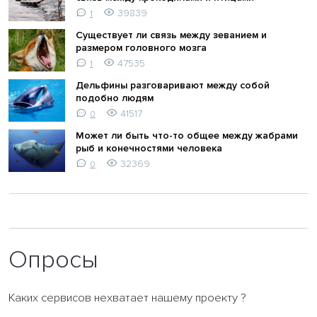
39839
1
Существует ли связь между зеванием и
размером головного мозга
47535
1
Дельфины разговаривают между собой
подобно людям
41517
0
Может ли быть что-то общее между жабрами
рыб и конечностями человека
32369
0
Опросы
Каких сервисов нехватает нашему проекту ?