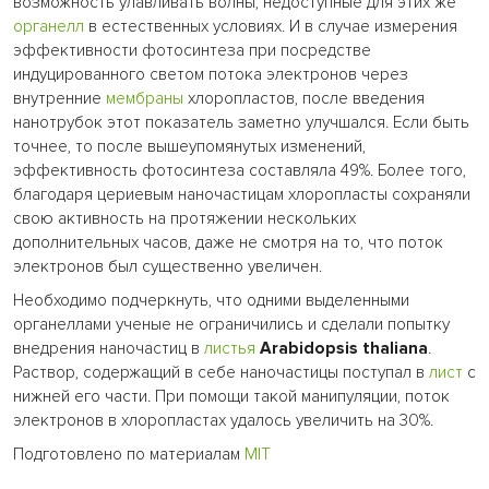
возможность улавливать волны, недоступные для этих же
органелл
в естественных условиях. И в случае измерения
эффективности фотосинтеза при посредстве
индуцированного светом потока электронов через
внутренние
мембраны
хлоропластов, после введения
нанотрубок этот показатель заметно улучшался. Если быть
точнее, то после вышеупомянутых изменений,
эффективность фотосинтеза составляла 49%. Более того,
благодаря цериевым наночастицам хлоропласты сохраняли
свою активность на протяжении нескольких
дополнительных часов, даже не смотря на то, что поток
электронов был существенно увеличен.
Необходимо подчеркнуть, что одними выделенными
органеллами ученые не ограничились и сделали попытку
внедрения наночастиц в
листья
Arabidopsis thaliana
.
Раствор, содержащий в себе наночастицы поступал в
лист
с
нижней его части. При помощи такой манипуляции, поток
электронов в хлоропластах удалось увеличить на 30%.
Подготовлено по материалам
МIT