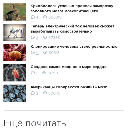
Криобиологи успешно провели заморозку
головного мозга млекопитающего
698319
4
Теперь электрический ток человек сможет
вырабатывать самостоятельно
67398
3
Клонирование человека стало реальностью
60513
5
Создано самое мощное в мире сердце
51259
1
Американцы собираются оживить мозг
50045
2
Ещё почитать