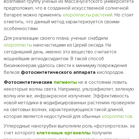
возглавил группу ученых из Массачусетского университета
предположил, что в созданной искусственной солнечной
батарее можно применять
хлоропласты
растений
. Но стоит
отметить, что данный метод характеризуется своими
особенностями.
Для реализации своего плана, ученые снабдили
хлоропласты
наночастицами из Церий оксида. На
сегодняшний день, именно это вещество считается
мощнейшим антиодксидантом. В такой способ
биоинженерам удалось свести к минимуму повреждения
белков
фотосинтетического аппарата
кислородом.
Фотосинтетические
пигменты
не в состоянии ловить
некоторые волны света. Например, ультрафиолет, зеленую
волну или же, инфракрасное излучение. Эффективность
новой методики в модифицированных растениях проверяли
на световых волнах, характеризующихся такой длиной,
которая является недоступной для обычных
хлоропластов
.
Углеродные нанотрубки выполняли роль «фотопротеза», за
счет которого
клеточные органеллы
получили