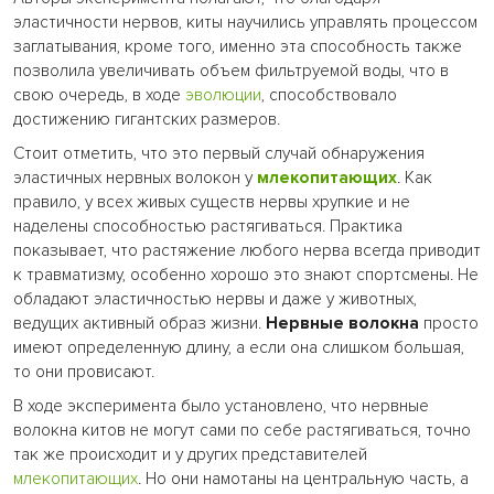
эластичности нервов, киты научились управлять процессом
заглатывания, кроме того, именно эта способность также
позволила увеличивать объем фильтруемой воды, что в
свою очередь, в ходе
эволюции
, способствовало
достижению гигантских размеров.
Стоит отметить, что это первый случай обнаружения
эластичных нервных волокон у
млекопитающих
. Как
правило, у всех живых существ нервы хрупкие и не
наделены способностью растягиваться. Практика
показывает, что растяжение любого нерва всегда приводит
к травматизму, особенно хорошо это знают спортсмены. Не
обладают эластичностью нервы и даже у животных,
ведущих активный образ жизни.
Нервные волокна
просто
имеют определенную длину, а если она слишком большая,
то они провисают.
В ходе эксперимента было установлено, что нервные
волокна китов не могут сами по себе растягиваться, точно
так же происходит и у других представителей
млекопитающих
. Но они намотаны на центральную часть, а