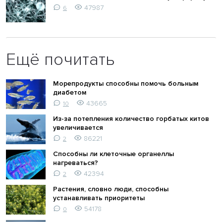
47987
6
Ещё почитать
Морепродукты способны помочь больным
диабетом
43665
10
Из-за потепления количество горбатых китов
увеличивается
86221
2
Способны ли клеточные органеллы
нагреваться?
42394
2
Растения, словно люди, способны
устанавливать приоритеты
54178
0