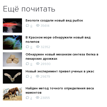
Ещё почитать
Биологи создали новый вид рыбок
35614
0
В Красном море обнаружили новый вид
полипов
32352
0
Обнаружен новый механизм синтеза белка в
пекарских дрожжах
28930
0
Новый эксперимент привел ученых в ужас
29879
2
Найден метод точного определения веса
мамонтов
23855
2