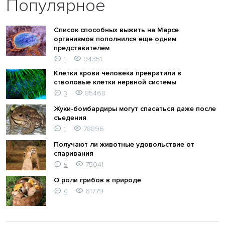
Популярное
Список способных выжить на Марсе
организмов пополнился еще одним
представителем
94351
1
Клетки крови человека превратили в
стволовые клетки нервной системы
85468
3
Жуки-бомбардиры могут спасаться даже после
съедения
78896
1
Получают ли животные удовольствие от
спаривания
75041
5
О роли грибов в природе
61779
0