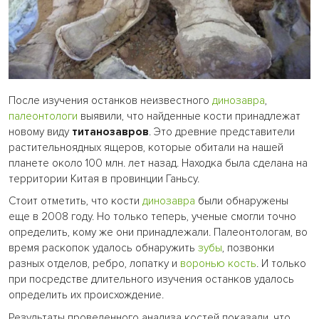
После изучения останков неизвестного
динозавра
,
палеонтологи
выявили, что найденные кости принадлежат
новому виду
титанозавров
. Это древние представители
растительноядных ящеров, которые обитали на нашей
планете около 100 млн. лет назад. Находка была сделана на
территории Китая в провинции Ганьсу.
Стоит отметить, что кости
динозавра
были обнаружены
еще в 2008 году. Но только теперь, ученые смогли точно
определить, кому же они принадлежали. Палеонтологам, во
время раскопок удалось обнаружить
зубы
, позвонки
разных отделов, ребро, лопатку и
воронью
кость
. И только
при посредстве длительного изучения останков удалось
определить их происхождение.
Результаты проведенного анализа костей показали, что