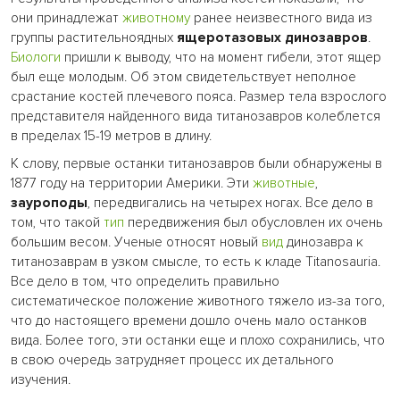
они принадлежат
животному
ранее неизвестного вида из
группы растительноядных
ящеротазовых динозавров
.
Биологи
пришли к выводу, что на момент гибели, этот ящер
был еще молодым. Об этом свидетельствует неполное
срастание костей плечевого пояса. Размер тела взрослого
представителя найденного вида титанозавров колеблется
в пределах 15-19 метров в длину.
К слову, первые останки титанозавров были обнаружены в
1877 году на территории Америки. Эти
животные
,
зауроподы
, передвигались на четырех ногах. Все дело в
том, что такой
тип
передвижения был обусловлен их очень
большим весом. Ученые относят новый
вид
динозавра к
титанозаврам в узком смысле, то есть к кладе Titanosauria.
Все дело в том, что определить правильно
систематическое положение животного тяжело из-за того,
что до настоящего времени дошло очень мало останков
вида. Более того, эти останки еще и плохо сохранились, что
в свою очередь затрудняет процесс их детального
изучения.