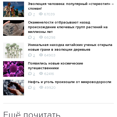
Эволюция человека: популярный «стереотип» –
сломан!
67039
7
Окаменелости отбрасывают назад
происхождение ключевых групп растений на
миллионы лет
66298
2
Уникальная находка китайских ученых открыла
новые грани в эволюции деревьев
64903
2
Появились новые космические
путешественники
62416
2
Нефть и уголь произошли от микроводоросли
49920
0
Ещё почитать