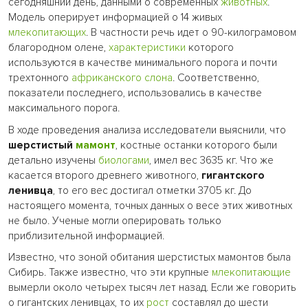
сегодняшний день, данными о современных
животных
.
Модель оперирует информацией о 14 живых
млекопитающих
. В частности речь идет о 90-килограмовом
благородном олене,
характеристики
которого
используются в качестве минимального порога и почти
трехтонного
африканского слона
. Соответственно,
показатели последнего, использовались в качестве
максимального порога.
В ходе проведения анализа исследователи выяснили, что
шерстистый
мамонт
, костные останки которого были
детально изучены
биологами
, имел вес 3635 кг. Что же
касается второго древнего животного,
гигантского
ленивца
, то его вес достигал отметки 3705 кг. До
настоящего момента, точных данных о весе этих животных
не было. Ученые могли оперировать только
приблизительной информацией.
Известно, что зоной обитания шерстистых мамонтов была
Сибирь. Также известно, что эти крупные
млекопитающие
вымерли около четырех тысяч лет назад. Если же говорить
о гигантских ленивцах, то их
рост
составлял до шести