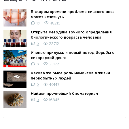
В скором времени проблема лишнего веса
может исчезнуть
48219
13
Открыта методика точного определения
биологического возраста человека
23712
0
Ученые придумали новый метод борьбы с
лихорадкой денге
23172
0
Какова же была роль мамонтов в жизни
первобытных людей
40147
0
Найден прочнейший биоматериал
16845
0