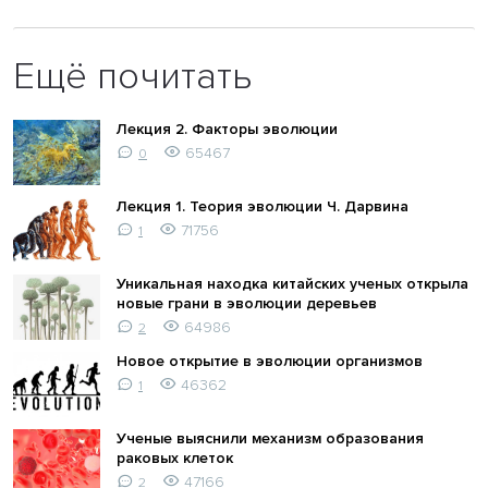
Ещё почитать
Лекция 2. Факторы эволюции
65467
0
Лекция 1. Теория эволюции Ч. Дарвина
71756
1
Уникальная находка китайских ученых открыла
новые грани в эволюции деревьев
64986
2
Новое открытие в эволюции организмов
46362
1
Ученые выяснили механизм образования
раковых клеток
47166
2