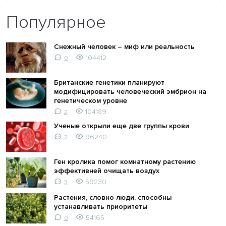
Популярное
Снежный человек – миф или реальность
104412
0
Британские генетики планируют
модифицировать человеческий эмбрион на
генетическом уровне
104189
2
Ученые открыли еще две группы крови
96240
2
Ген кролика помог комнатному растению
эффективней очищать воздух
59230
3
Растения, словно люди, способны
устанавливать приоритеты
54165
0