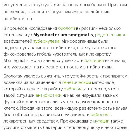
могут менять структуры жизненно важных белков. При этом
последние, становятся неуязвимыми к воздействию
антибиотиков.
В процессе исследования
биологи
вырастили несколько
сотен культур
Mycobacterium smegmatis
,
родственников
возбудителей
туберкулеза
. Микроорганизмы были
подвергнуты влиянию антибиотика, в результате этого
фиксировалась гибель чувствительных к лекарству
M.smegmatis. Но в данном случае часть
бактерий
выживала,
что указывает на их резистентность к антибиотикам.
Биологам удалось выяснить, что устойчивость к препаратам
возникла из-за изменения в
генетическом
материале,
который отвечает за работу
рибосом
. Интересно, что в
такой ситуации
антибиотики
никак не нарушали важных
функций и ориентировались уже на другие компоненты
клеток. Исходя из этого, возникшую резистентность нельзя
было объяснить развитием неуязвимости
рибосом
к
лекарственным средствам. Произошедшие
мутации
также
усилили стойкость бактерий к тепловому шоку и некоторым