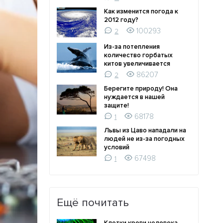
Как изменится погода к
2012 году?
100293
2
Из-за потепления
количество горбатых
китов увеличивается
86207
2
Берегите природу! Она
нуждается в нашей
защите!
68178
1
Львы из Цаво нападали на
людей не из-за погодных
условий
67498
1
Ещё почитать