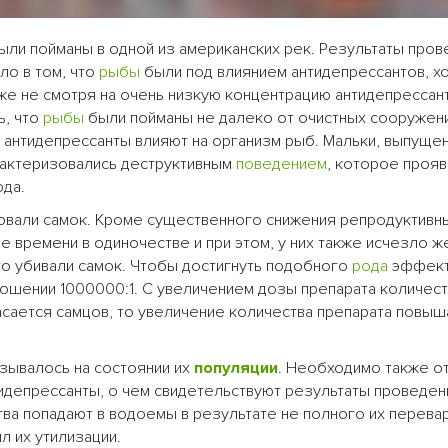
ыли пойманы в одной из американских рек. Результаты про
ело в том, что
рыбы
были под влиянием антидепрессантов, х
же не смотря на очень низкую концентрацию антидепрессан
ь, что
рыбы
были пойманы не далеко от очистных сооружени
 антидепрессанты влияют на организм рыб. Мальки, выпуще
рактеризовались деструктивным
поведением
, которое прояв
ода.
ровали самок. Кроме существенного снижения репродуктивн
 времени в одиночестве и при этом, у них также исчезло ж
то убивали самок. Чтобы достигнуть подобного
рода
эффект
ношении 1000000:1. С увеличением дозы препарата количест
сается самцов, то увеличение количества препарата повыш
азывалось на состоянии их
популяции
. Необходимо также от
тидепрессанты, о чем свидетельствуют результаты проведе
ва попадают в водоемы в результате не полного их перева
л их утилизации.