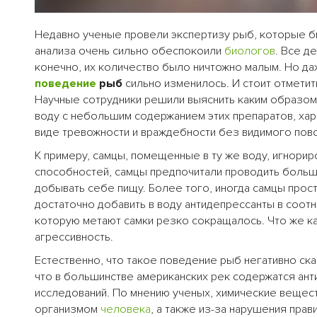
Недавно ученые провели экспертизу рыб, которые б
анализа очень сильно обеспокоили
биологов
. Все д
конечно, их количество было ничтожно малым. Но да
поведение
рыб
сильно изменилось.
И стоит отметит
Научные сотрудники решили выяснить каким образом
воду с небольшим содержанием этих препаратов, ха
виде тревожности и враждебности без видимого пов
К примеру, самцы, помещенные в ту же воду, игнори
способностей, самцы предпочитали проводить больше
добывать себе пищу. Более того, иногда самцы прос
достаточно добавить в воду антидепрессанты в соот
которую метают самки резко сокращалось. Что же ка
агрессивность.
Естественно, что такое поведение рыб негативно ск
что в большинстве американских рек содержатся ан
исследований. По мнению ученых, химические вещест
организмом
человека
, а также из-за нарушения прави