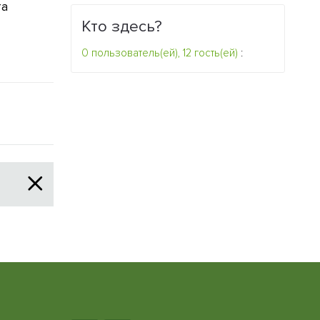
та
редкостного кита
будут правит
Кто здесь?
0
0
0 пользователь(ей), 12 гость(ей)
: