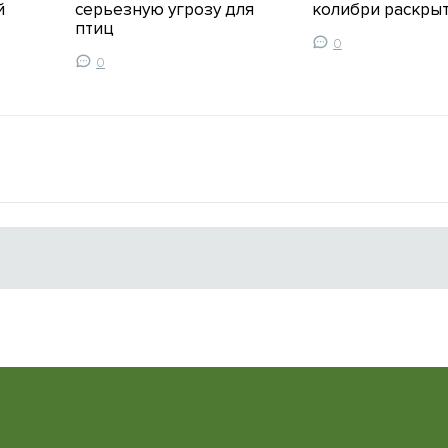
й
серьезную угрозу для
колибри раскры
птиц
0
0