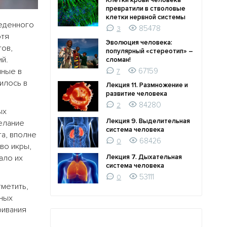
Клетки крови человека
превратили в стволовые
клетки нервной системы
веденного
85478
3
отя
Эволюция человека:
тов,
популярный «стереотип» –
й.
сломан!
нные в
67159
7
илось в
Лекция 11. Размножение и
развитие человека
84280
2
ых
Лекция 9. Выделительная
елание
система человека
а, вполне
68426
0
во икры,
ало их
Лекция 7. Дыхательная
система человека
53111
0
метить,
нных
ривания