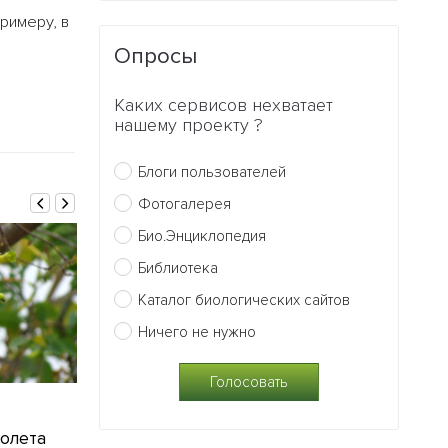
римеру, в
Опросы
Каких сервисов нехватает
нашему проекту ?
Блоги пользователей
Фотогалерея
Био.Энциклопедия
Библиотека
Каталог биологических сайтов
Ничего не нужно
08.11.2012
06.11.2012
полета
Ученые нашли
Ученые: в б